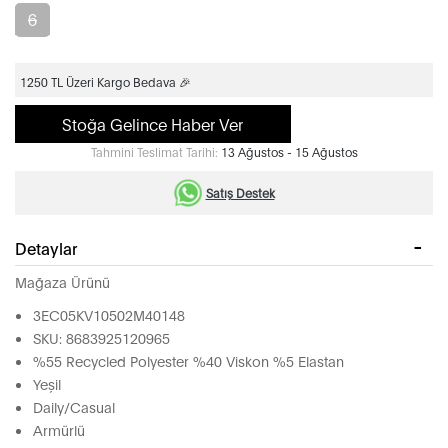
6
1250 TL Üzeri Kargo Bedava 🎉
Stoğa Gelince Haber Ver
Tahmini Teslimat Tarihi:
13 Ağustos - 15 Ağustos
Satış Destek
Detaylar
Mağaza Ürünü
3EC05KV10502M40148
SKU: 8683925120965
%55 Recycled Polyester %40 Viskon %5 Elastan
Yeşil
Daily/Casual
Armürlü