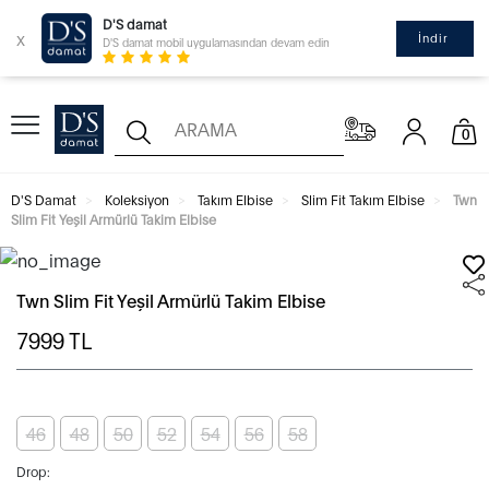
D'S damat
x
İndir
D'S damat mobil uygulamasından devam edin
0
D'S Damat
Koleksiyon
Takım Elbise
Slim Fit Takım Elbise
Twn
Slim Fit Yeşil Armürlü Takim Elbise
Twn Slim Fit Yeşil Armürlü Takim Elbise
7999
TL
46
48
50
52
54
56
58
Drop: