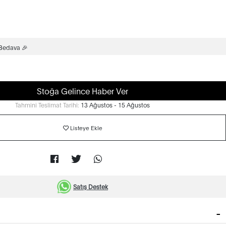
 Bedava 🎉
Stoğa Gelince Haber Ver
Tahmini Teslimat Tarihi:
13 Ağustos - 15 Ağustos
Listeye Ekle
Satış Destek