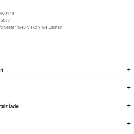
MV0146
65077
olyester %48 Viskon %4 Elastan
ri
tsiz İade