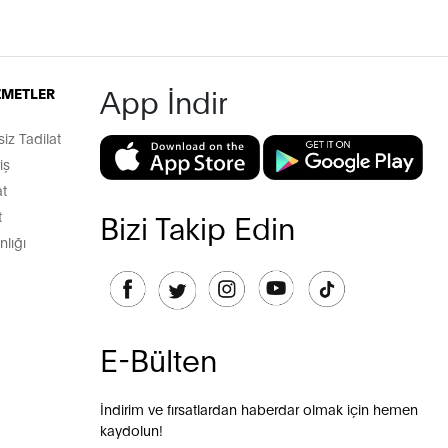
App İndir
İZMETLER
z Tadilat
iş
t
t
Bizi Takip Edin
lığı
E-Bülten
İndirim ve fırsatlardan haberdar olmak için hemen
kaydolun!