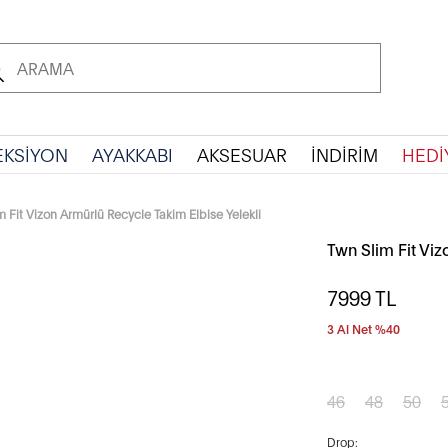
EKSİYON
AYAKKABI
AKSESUAR
İNDİRİM
HEDİ
m Fit Vizon Armürlü Recycle Takim Elbise Yelekli
Twn Slim Fit Viz
7999
TL
3 Al Net %40
46
48
50
Drop: