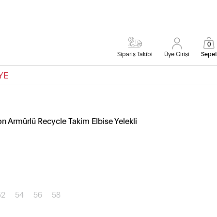
0
Sipariş Takibi
Üye Girişi
Sepet
YE
on Armürlü Recycle Takim Elbise Yelekli
52
54
56
58