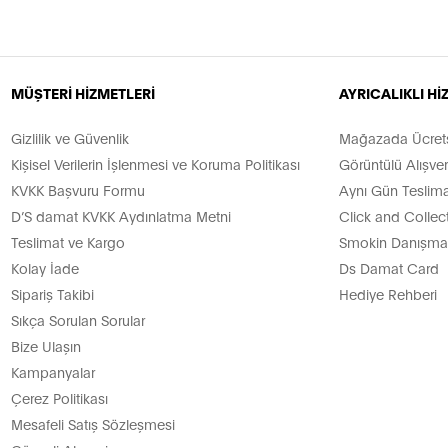
MÜŞTERİ HİZMETLERİ
AYRICALIKLI H
Gizlilik ve Güvenlik
Mağazada Ücretsi
Kişisel Verilerin İşlenmesi ve Koruma Politikası
Görüntülü Alışver
KVKK Başvuru Formu
Aynı Gün Teslima
D’S damat KVKK Aydınlatma Metni
Click and Collec
Teslimat ve Kargo
Smokin Danışman
Kolay İade
Ds Damat Card
Sipariş Takibi
Hediye Rehberi
Sıkça Sorulan Sorular
Bize Ulaşın
Kampanyalar
Çerez Politikası
Mesafeli Satış Sözleşmesi