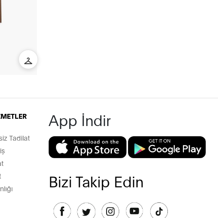
App İndir
İZMETLER
z Tadilat
iş
t
t
Bizi Takip Edin
lığı