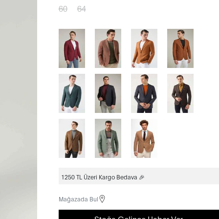
60
64
1250 TL Üzeri Kargo Bedava 🎉
Mağazada Bul
Stoğa Gelince Haber Ver