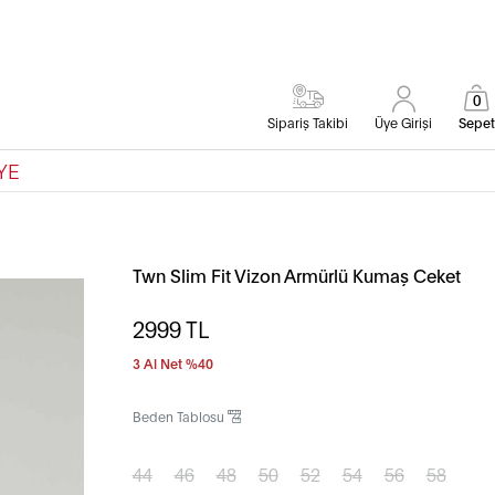
0
Sipariş Takibi
Üye Girişi
Sepet
YE
Twn Slim Fit Vizon Armürlü Kumaş Ceket
2999
TL
3 Al Net %40
Beden Tablosu
44
46
48
50
52
54
56
58