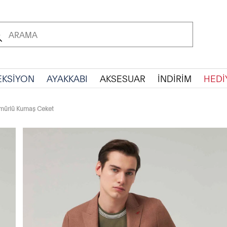
EKSİYON
AYAKKABI
AKSESUAR
İNDİRİM
HEDİ
rmürlü Kumaş Ceket