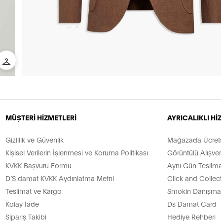
MÜŞTERİ HİZMETLERİ
AYRICALIKLI H
Gizlilik ve Güvenlik
Mağazada Ücretsi
Kişisel Verilerin İşlenmesi ve Koruma Politikası
Görüntülü Alışver
KVKK Başvuru Formu
Aynı Gün Teslima
D’S damat KVKK Aydınlatma Metni
Click and Collec
Teslimat ve Kargo
Smokin Danışman
Kolay İade
Ds Damat Card
Sipariş Takibi
Hediye Rehberi