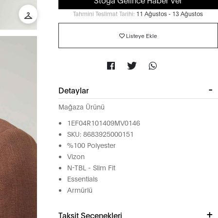
Tahmini Teslimat Tarihi:
11 Ağustos - 13 Ağustos
Listeye Ekle
Detaylar
Mağaza Ürünü
1EF04R101409MV0146
SKU: 8683925000151
%100 Polyester
Vizon
N-TBL - Slim Fit
Essentials
Armürlü
Taksit Seçenekleri