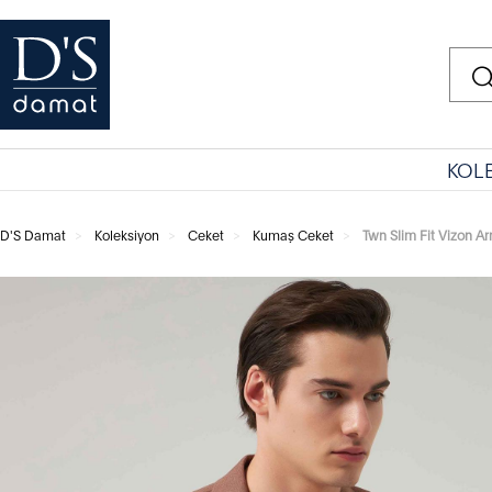
KOL
D'S Damat
Koleksiyon
Ceket
Kumaş Ceket
Twn Slim Fit Vizon A