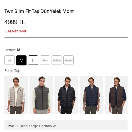
Twn Slim Fit Taş Düz Yelek Mont
4999
TL
3 Al Net %40
Beden:
M
S
M
L
XL
XXL
3XL
Renk:
Taş
1250 TL Üzeri Kargo Bedava 🎉