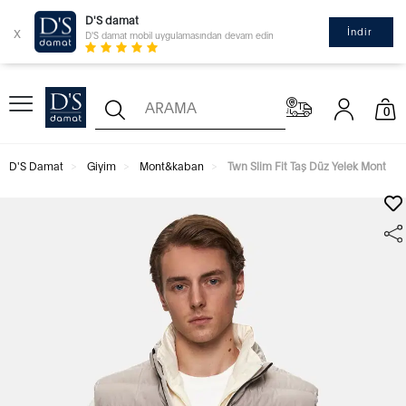
D'S damat
x
İndir
D'S damat mobil uygulamasından devam edin
0
D'S Damat
Giyim
Mont&kaban
Twn Slim Fit Taş Düz Yelek Mont