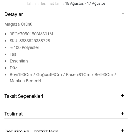
Tahmini Teslimat Tarihi:
15 Ağustos - 17 Ağustos
Detaylar
Mağaza Ürünü
3ECY70501503MS01M
SKU: 8683925338728
%100 Polyester
Taş
Essentials
Düz
Boy:190Cm / Göğüs:96Cm / Basen:81Cm / Bel:93Cm /
Manken Bedeni:L
Taksit Seçenekleri
Teslimat
Değişim ve Ücretsiz İade