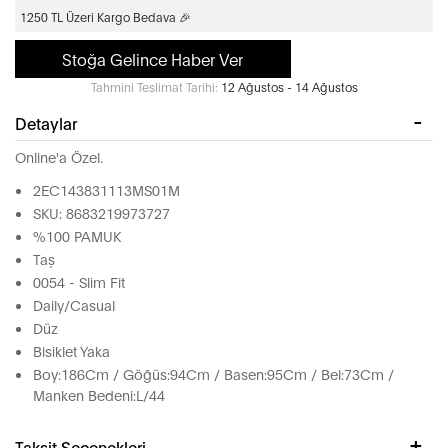
1250 TL Üzeri Kargo Bedava 🎉
Stoğa Gelince Haber Ver
Tahmini Teslimat Tarihi:
12 Ağustos - 14 Ağustos
Detaylar
Online'a Özel.
2EC143831113MS01M
SKU: 8683219973727
%100 PAMUK
Taş
0054 - Slim Fit
Daily/Casual
Düz
Bisiklet Yaka
Boy:186Cm / Göğüs:94Cm / Basen:95Cm / Bel:73Cm /
Manken Bedeni:L/44
Taksit Seçenekleri