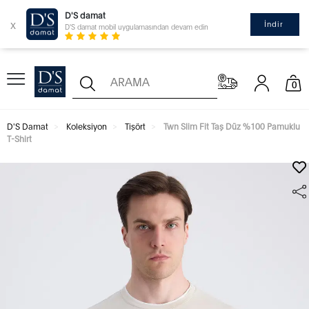
D'S damat
x
İndir
D'S damat mobil uygulamasından devam edin
0
D'S Damat
Koleksiyon
Tişört
Twn Slim Fit Taş Düz %100 Pamuklu
T-Shirt