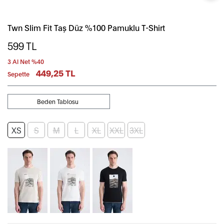
Twn Slim Fit Taş Düz %100 Pamuklu T-Shirt
599
TL
3 Al Net %40
449,25 TL
Sepette
Beden Tablosu
XS
S
M
L
XL
XXL
3XL