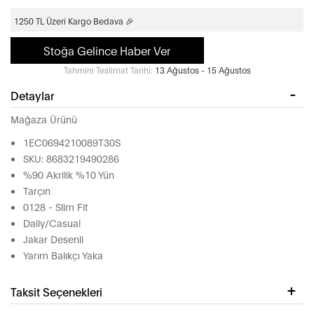
1250 TL Üzeri Kargo Bedava 🎉
Stoğa Gelince Haber Ver
Tahmini Teslimat Tarihi:
13 Ağustos - 15 Ağustos
Detaylar
Mağaza Ürünü
1EC0694210089T30S
SKU: 8683219490286
%90 Akrilik %10 Yün
Tarçın
0128 - Slim Fit
Daily/Casual
Jakar Desenli
Yarım Balıkçı Yaka
Taksit Seçenekleri