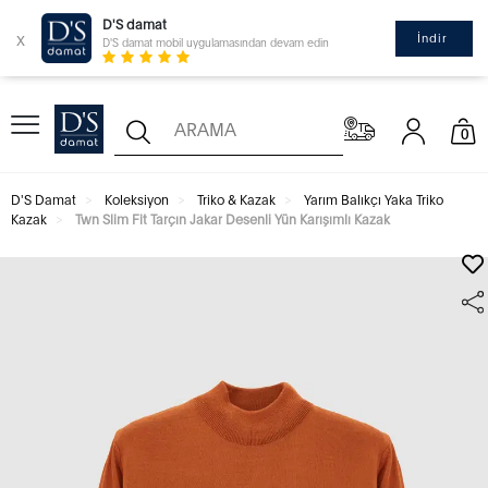
D'S damat
x
İndir
D'S damat mobil uygulamasından devam edin
0
D'S Damat
Koleksiyon
Triko & Kazak
Yarım Balıkçı Yaka Triko
Kazak
Twn Slim Fit Tarçın Jakar Desenli Yün Karışımlı Kazak