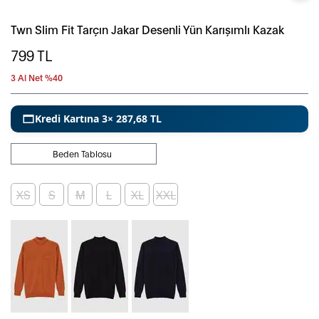
Twn Slim Fit Tarçın Jakar Desenli Yün Karışımlı Kazak
799
TL
3 Al Net %40
Kredi Kartına 3× 287,68 TL
Beden Tablosu
XS
S
M
L
XL
XXL