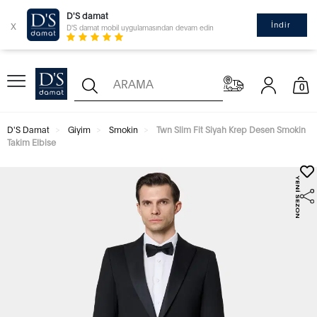
D'S damat
x
İndir
D'S damat mobil uygulamasından devam edin
0
D'S Damat
Giyim
Smokin
Twn Slim Fit Siyah Krep Desen Smokin
Takim Elbise