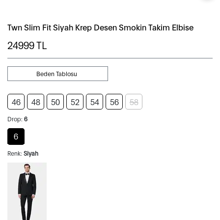
Twn Slim Fit Siyah Krep Desen Smokin Takim Elbise
24999
TL
Beden Tablosu
46
48
50
52
54
56
58
Drop:
6
6
Renk:
Siyah