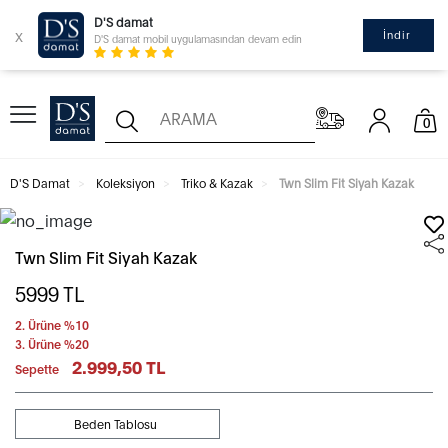
D'S damat
x
İndir
D'S damat mobil uygulamasından devam edin
0
D'S Damat
Koleksiyon
Triko & Kazak
Twn Slim Fit Siyah Kazak
Twn Slim Fit Siyah Kazak
5999
TL
2. Ürüne %10
3. Ürüne %20
2.999,50 TL
Sepette
Beden Tablosu