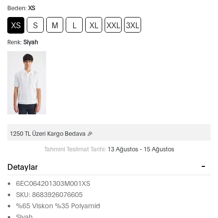
Beden:
XS
XS
S
M
L
XL
XXL
3XL
Renk:
Siyah
1250 TL Üzeri Kargo Bedava 🎉
Tahmini Teslimat Tarihi:
13 Ağustos - 15 Ağustos
Detaylar
6EC064201303M001XS
SKU: 8683926076605
%65 Viskon %35 Polyamid
Siyah