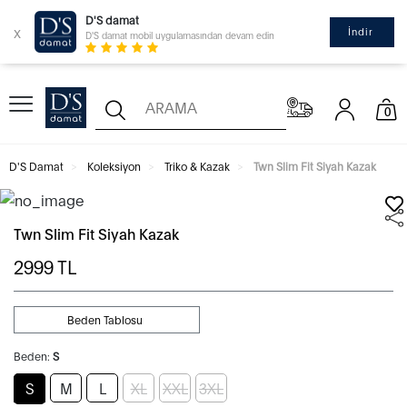
D'S damat
x
İndir
D'S damat mobil uygulamasından devam edin
0
D'S Damat
Koleksiyon
Triko & Kazak
Twn Slim Fit Siyah Kazak
Twn Slim Fit Siyah Kazak
2999
TL
Beden Tablosu
Beden:
S
S
M
L
XL
XXL
3XL