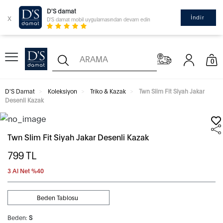
D'S damat
x
İndir
D'S damat mobil uygulamasından devam edin
0
D'S Damat
Koleksiyon
Triko & Kazak
Twn Slim Fit Siyah Jakar
Desenli Kazak
Twn Slim Fit Siyah Jakar Desenli Kazak
799
TL
3 Al Net %40
Beden Tablosu
Beden:
S