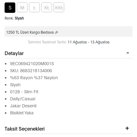
S
M
L
XL
XXL
Renk:
Siyah
1250 TL Üzeri Kargo Bedava 🎉
Tahmini Teslimat Tarihi:
11 Ağustos - 13 Ağustos
Detaylar
9EC069421020M001S
SKU: 8683218134006
%63 Rayon %37 Naylon
Siyah
0128 - Slim Fit
Daily/Casual
Jakar Desenli
Bisiklet Yaka
Taksit Seçenekleri