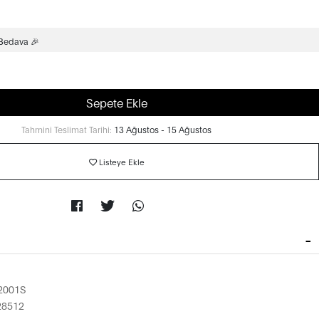
 Bedava 🎉
Sepete Ekle
Tahmini Teslimat Tarihi:
13 Ağustos - 15 Ağustos
Listeye Ekle
2001S
28512