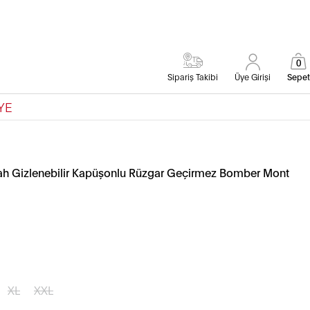
0
Sipariş Takibi
Üye Girişi
Sepet
YE
yah Gizlenebilir Kapüşonlu Rüzgar Geçirmez Bomber Mont
XL
XXL