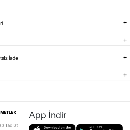
ri
tsiz İade
App İndir
İZMETLER
z Tadilat