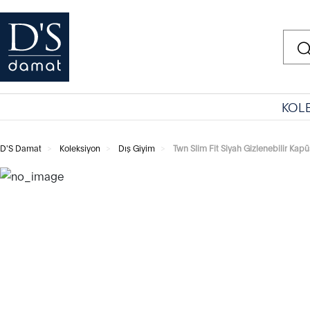
KOL
D'S Damat
Koleksiyon
Dış Giyim
Twn Slim Fit Siyah Gizlenebilir K