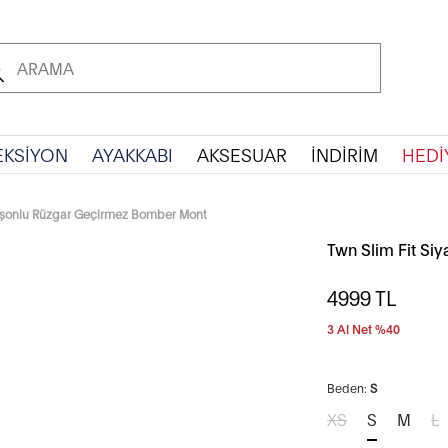
EKSİYON
AYAKKABI
AKSESUAR
İNDİRİM
HEDİ
apüşonlu Rüzgar Geçirmez Bomber Mont
Twn Slim Fit Si
4999
TL
3 Al Net %40
Beden:
S
XS
S
M
L