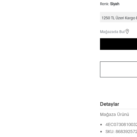
Renk:
Siyah
1250 TL Üzeri Kargo
Mağazada Bul
Detaylar
Mağaza Ürünü
4EC073081003
SKU: 86839257