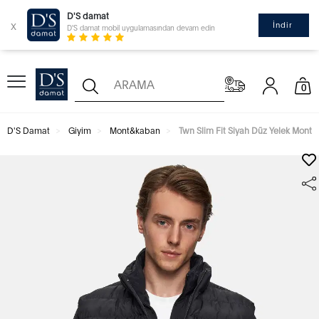
D'S damat
x
İndir
D'S damat mobil uygulamasından devam edin
0
D'S Damat
Giyim
Mont&kaban
Twn Slim Fit Siyah Düz Yelek Mont