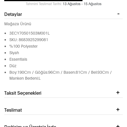
Tahmini Teslimat Tarihi:
13 Ağustos - 15 Ağustos
Detaylar
Mağaza Ürünü
3ECY70501503M001L
SKU: 8683925299081
%100 Polyester
Siyah
Essentials
Düz
Boy:190Cm / Göğüs:96Cm / Basen:81Cm / Bel:93Cm /
Manken Bedeni:L
Taksit Seçenekleri
Teslimat
Değişim ve Ücretsiz İade