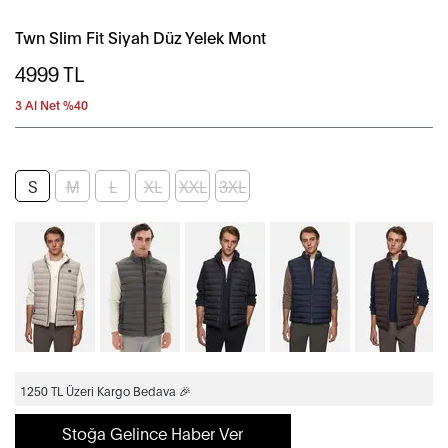
Twn Slim Fit Siyah Düz Yelek Mont
4999
TL
3 Al Net %40
S
M
L
XL
XXL
3XL
1250 TL Üzeri Kargo Bedava 🎉
Stoğa Gelince Haber Ver