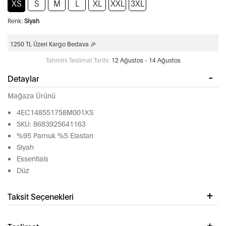
XS
S
M
L
XL
XXL
3XL
Renk:
Siyah
1250 TL Üzeri Kargo Bedava 🎉
Tahmini Teslimat Tarihi:
12 Ağustos - 14 Ağustos
Detaylar
Mağaza Ürünü
4EC148551758M001XS
SKU: 8683925641163
%95 Pamuk %5 Elastan
Siyah
Essentials
Düz
Taksit Seçenekleri