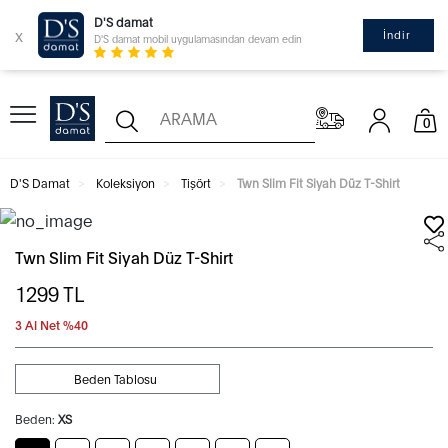
D'S damat
x
İndir
D'S damat mobil uygulamasından devam edin
0
D'S Damat
Koleksiyon
Tişört
Twn Slim Fit Siyah Düz T-Shirt
Twn Slim Fit Siyah Düz T-Shirt
1299
TL
3 Al Net %40
Beden Tablosu
Beden:
XS