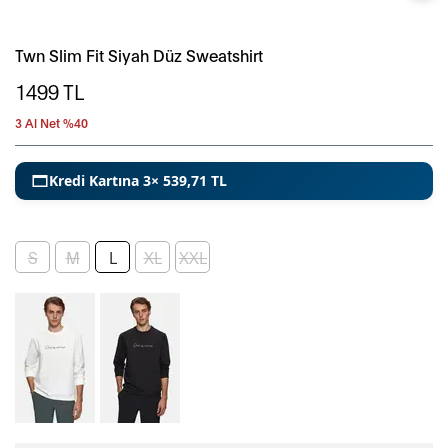
Twn Slim Fit Siyah Düz Sweatshirt
1499
TL
3 Al Net %40
Kredi Kartına 3× 539,71 TL
S
M
L
XL
XXL