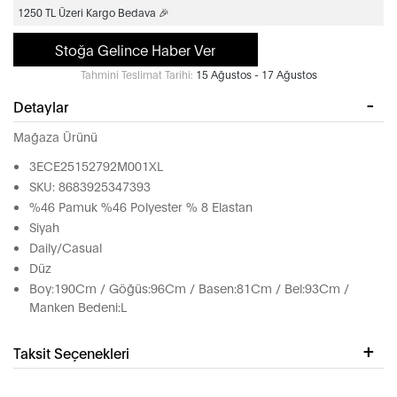
1250 TL Üzeri Kargo Bedava 🎉
Stoğa Gelince Haber Ver
Tahmini Teslimat Tarihi:
15 Ağustos - 17 Ağustos
Detaylar
Mağaza Ürünü
3ECE25152792M001XL
SKU: 8683925347393
%46 Pamuk %46 Polyester % 8 Elastan
Siyah
Daily/Casual
Düz
Boy:190Cm / Göğüs:96Cm / Basen:81Cm / Bel:93Cm /
Manken Bedeni:L
Taksit Seçenekleri