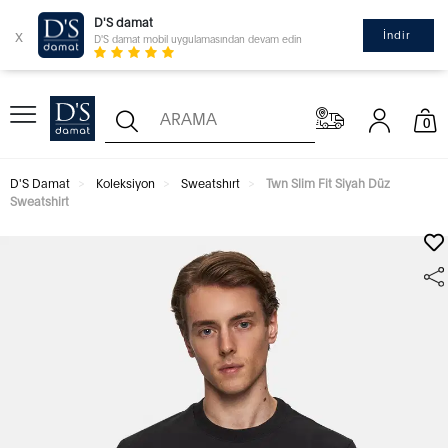
D'S damat
x
İndir
D'S damat mobil uygulamasından devam edin
0
D'S Damat
Koleksiyon
Sweatshırt
Twn Slim Fit Siyah Düz
Sweatshirt