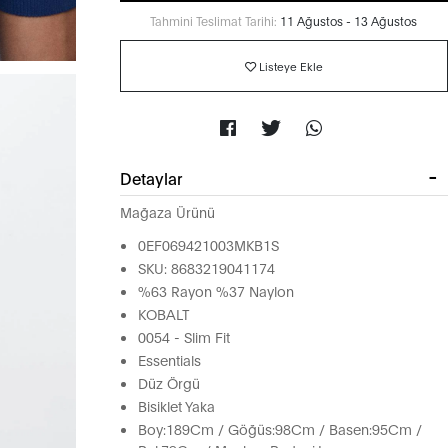
Tahmini Teslimat Tarihi:
11 Ağustos - 13 Ağustos
Listeye Ekle
Detaylar
Mağaza Ürünü
0EF069421003MKB1S
SKU: 8683219041174
%63 Rayon %37 Naylon
KOBALT
0054 - Slim Fit
Essentials
Düz Örgü
Bisiklet Yaka
Boy:189Cm / Göğüs:98Cm / Basen:95Cm /