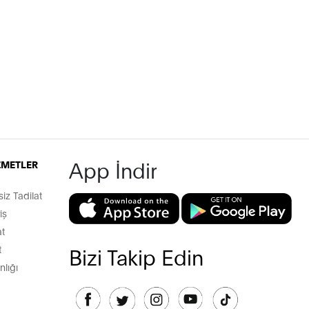
App İndir
İZMETLER
z Tadilat
iş
t
t
Bizi Takip Edin
lığı