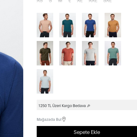
1250 TL Üzeri Kargo Bedava 🎉
Mağazada Bul
Sepete Ekle