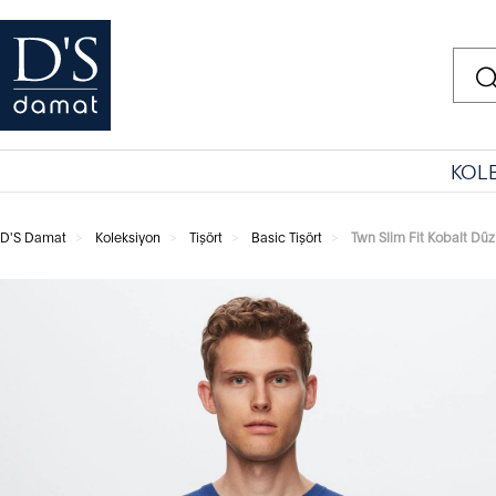
KOL
D'S Damat
Koleksiyon
Tişört
Basic Tişört
Twn Slim Fit Kobalt Dü