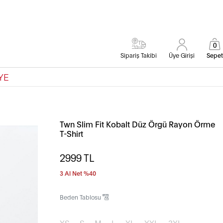
0
Sipariş Takibi
Üye Girişi
Sepet
YE
Twn Slim Fit Kobalt Düz Örgü Rayon Örme
T-Shirt
2999
TL
3 Al Net %40
Beden Tablosu
XS
S
M
L
XL
XXL
3XL