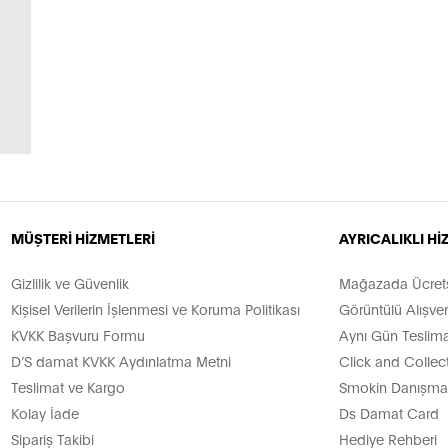
MÜŞTERİ HİZMETLERİ
AYRICALIKLI H
Gizlilik ve Güvenlik
Mağazada Ücretsi
Kişisel Verilerin İşlenmesi ve Koruma Politikası
Görüntülü Alışver
KVKK Başvuru Formu
Aynı Gün Teslima
D’S damat KVKK Aydınlatma Metni
Click and Collec
Teslimat ve Kargo
Smokin Danışman
Kolay İade
Ds Damat Card
Sipariş Takibi
Hediye Rehberi