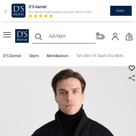
D'S damat
x
İndir
D'S damat mobil uygulamasından devam edin
0
D'S Damat
Giyim
Mont&kaban
Twn Slim Fit Siyah Düz Mont