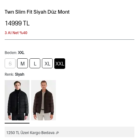
Twn Slim Fit Siyah Düz Mont
14999
TL
3 Al Net %40
Beden:
XXL
S
M
L
XL
XXL
Renk:
Siyah
1250 TL Üzeri Kargo Bedava 🎉