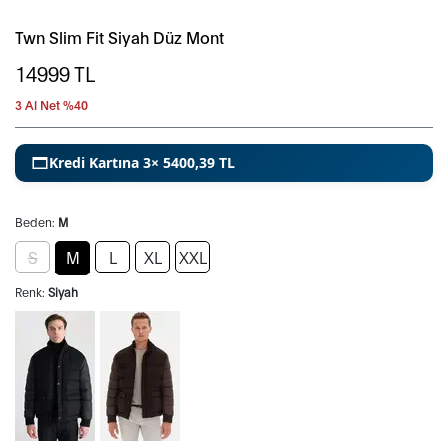
Twn Slim Fit Siyah Düz Mont
14999
TL
3 Al Net %40
Kredi Kartına 3× 5400,39 TL
Beden:
M
S
M
L
XL
XXL
Renk:
Siyah