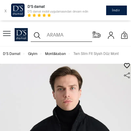
D'S damat
x
İndir
D'S damat mobil uygulamasından devam edin
0
D'S Damat
Giyim
Mont&kaban
Twn Slim Fit Siyah Düz Mont