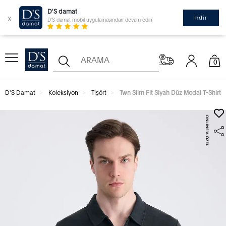
D'S damat
x
İndir
D'S damat mobil uygulamasından devam edin
0
D'S Damat
Koleksiyon
Tişört
Twn Slim Fit Siyah Düz Modal T-Shirt