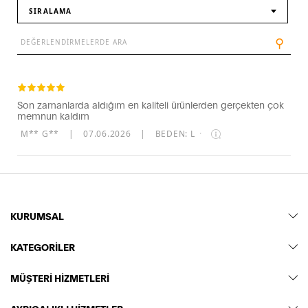
SIRALAMA
⚲
Son zamanlarda aldığım en kaliteli ürünlerden gerçekten çok
memnun kaldım
M** G**
|
07.06.2026
|
BEDEN: L
·
KURUMSAL
KATEGORİLER
MÜŞTERİ HİZMETLERİ