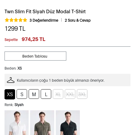
Twn Slim Fit Siyah Düz Modal T-Shirt
3 Değerlendirme
2 Soru & Cevap
1299
TL
974,25 TL
Sepette
Beden Tablosu
Beden:
XS
Kullanıcıların çoğu 1 beden büyük almanızı öneriyor.
XS
S
M
L
XL
XXL
3XL
Renk:
Siyah