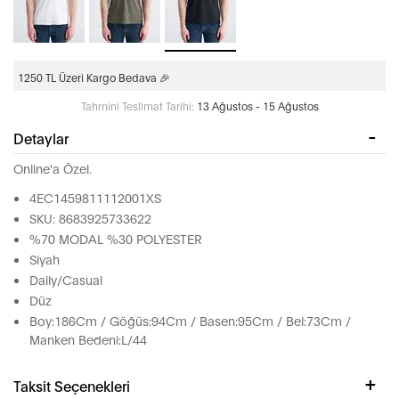
1250 TL Üzeri Kargo Bedava 🎉
Tahmini Teslimat Tarihi:
13 Ağustos - 15 Ağustos
Detaylar
Online'a Özel.
4EC1459811112001XS
SKU: 8683925733622
%70 MODAL %30 POLYESTER
Siyah
Daily/Casual
Düz
Boy:186Cm / Göğüs:94Cm / Basen:95Cm / Bel:73Cm /
Manken Bedeni:L/44
Taksit Seçenekleri