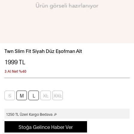
Twn Slim Fit Siyah Düz Eşofman Alt
1999
TL
3 Al Net %40
S
M
L
XL
XXL
1250 TL Üzeri Kargo Bedava 🎉
Stoğa Gelince Haber Ver