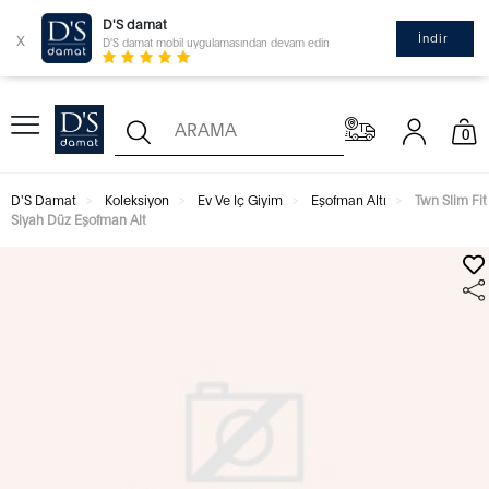
D'S damat
x
İndir
D'S damat mobil uygulamasından devam edin
0
D'S Damat
Koleksiyon
Ev Ve Iç Giyim
Eşofman Altı
Twn Slim Fit
Siyah Düz Eşofman Alt