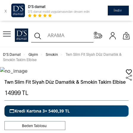
D'S damat
x
İndir
D'S damat mobil uygulamasından devam edin
0
D'S Damat
Giyim
Smokin
Twn Slim Fit Siyah Düz Damatlık &
Smokin Takim Elbise
Twn Slim Fit Siyah Düz Damatlık & Smokin Takim Elbise
14999
TL
Kredi Kartına 3× 5400,39 TL
Beden Tablosu