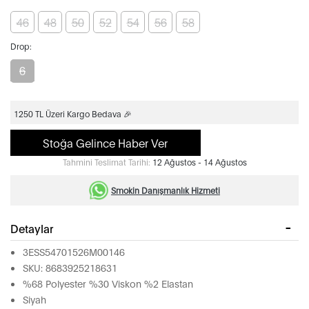
46
48
50
52
54
56
58
Drop:
6
1250 TL Üzeri Kargo Bedava 🎉
Stoğa Gelince Haber Ver
Tahmini Teslimat Tarihi:
12 Ağustos - 14 Ağustos
Smokin Danışmanlık Hizmeti
Detaylar
3ESS54701526M00146
SKU: 8683925218631
%68 Polyester %30 Viskon %2 Elastan
Siyah