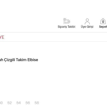
0
Sipariş Takibi
Üye Girişi
Sepet
YE
ah Çizgili Takim Elbise
50
52
54
56
58