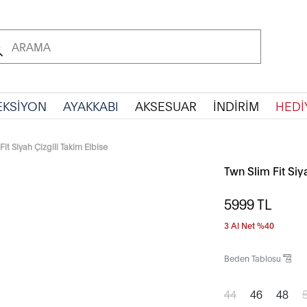
EKSİYON
AYAKKABI
AKSESUAR
İNDİRİM
HEDİ
Fit Siyah Çizgili Takim Elbise
Twn Slim Fit Siy
5999
TL
3 Al Net %40
Beden Tablosu
44
46
48