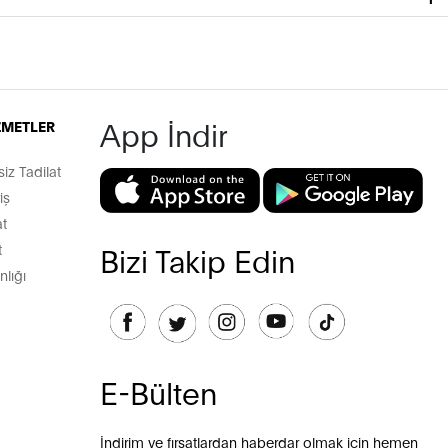
App İndir
İZMETLER
z Tadilat
iş
t
t
Bizi Takip Edin
lığı
E-Bülten
İndirim ve fırsatlardan haberdar olmak için hemen