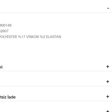
M00148
62607
POLYESTER %17 VİSKON %2 ELASTAN
ri
tsiz İade