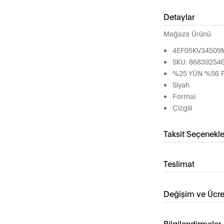
Detaylar
Mağaza Ürünü
4EF05KV34509
SKU: 86839254
%25 YÜN %56 
Siyah
Formal
Çizgili
Taksit Seçenekle
Teslimat
Değişim ve Ücre
Bilgilendirmeler