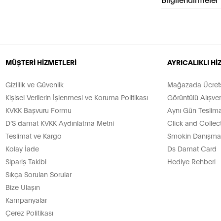
MÜŞTERİ HİZMETLERİ
AYRICALIKLI H
Gizlilik ve Güvenlik
Mağazada Ücretsi
Kişisel Verilerin İşlenmesi ve Koruma Politikası
Görüntülü Alışver
KVKK Başvuru Formu
Aynı Gün Teslima
D’S damat KVKK Aydınlatma Metni
Click and Collec
Teslimat ve Kargo
Smokin Danışman
Kolay İade
Ds Damat Card
Sipariş Takibi
Hediye Rehberi
Sıkça Sorulan Sorular
Bize Ulaşın
Kampanyalar
Çerez Politikası