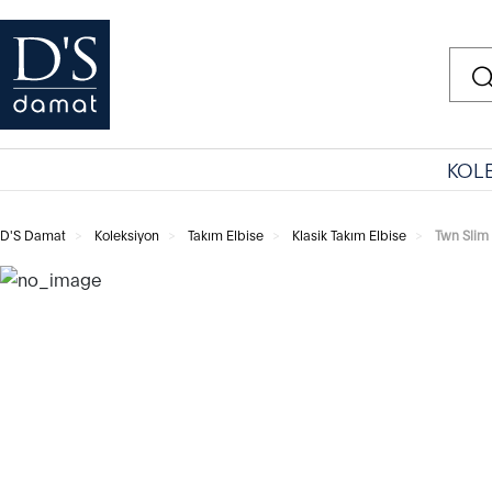
KOL
D'S Damat
Koleksiyon
Takım Elbise
Klasik Takım Elbise
Twn Slim 