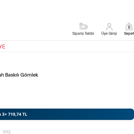
0
Sipariş Takibi
Üye Girişi
Sepet
YE
ah Baskılı Gömlek
a 3× 719,74 TL
XXL