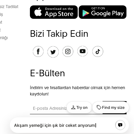
z Tadilat
iş
t
t
Bizi Takip Edin
lığı
E-Bülten
İndirim ve fırsatlardan haberdar olmak için hemen
kaydolun!
GÖNDER