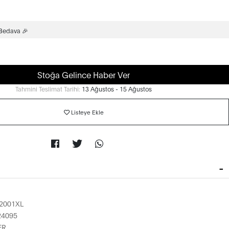
 Bedava 🎉
Stoğa Gelince Haber Ver
Tahmini Teslimat Tarihi:
13 Ağustos - 15 Ağustos
Listeye Ekle
2001XL
24095
ER