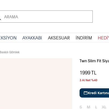
EKSİYON
AYAKKABI
AKSESUAR
İNDİRİM
HEDİ
 Baskılı Gömlek
Twn Slim Fit Siy
1999
TL
3 Al Net %40
Kredi Kartın
S
M
L
XL