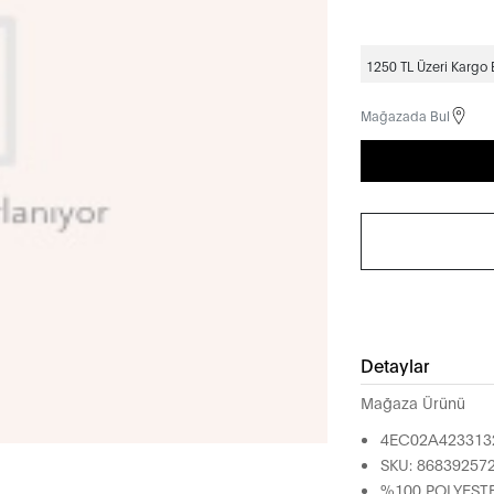
1250 TL Üzeri Kargo
Mağazada Bul
Detaylar
Mağaza Ürünü
4EC02A423313
SKU: 86839257
%100 POLYEST