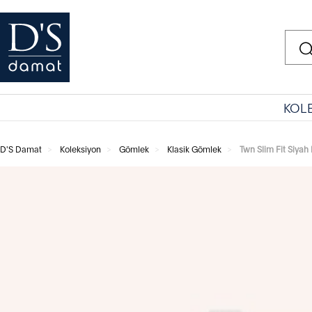
KOL
D'S Damat
Koleksiyon
Gömlek
Klasik Gömlek
Twn Slim Fit Siyah