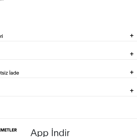
ri
tsiz İade
App İndir
İZMETLER