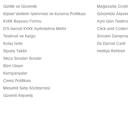
Gizlilik ve Güvenlik
Mağazada Ücretsi
Kişisel Verilerin İşlenmesi ve Koruma Politikası
Görüntülü Alışver
KVKK Başvuru Formu
Aynı Gün Teslima
D’S damat KVKK Aydınlatma Metni
Click and Collec
Teslimat ve Kargo
Smokin Danışman
Kolay İade
Ds Damat Card
Sipariş Takibi
Hediye Rehberi
Sıkça Sorulan Sorular
Bize Ulaşın
Kampanyalar
Çerez Politikası
Mesafeli Satış Sözleşmesi
Güvenli Alışveriş