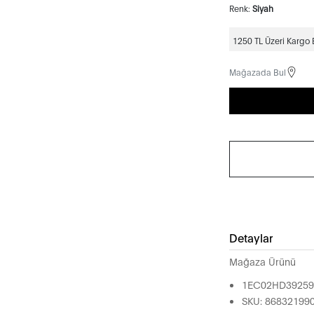
Renk:
Siyah
1250 TL Üzeri Kargo
Mağazada Bul
Detaylar
Mağaza Ürünü
1EC02HD3925
SKU: 86832199