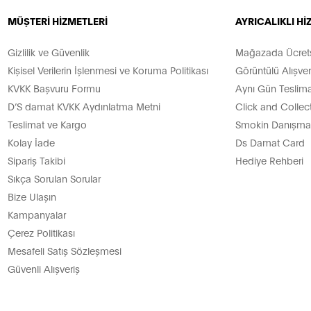
MÜŞTERİ HİZMETLERİ
AYRICALIKLI H
Gizlilik ve Güvenlik
Mağazada Ücretsi
Kişisel Verilerin İşlenmesi ve Koruma Politikası
Görüntülü Alışver
KVKK Başvuru Formu
Aynı Gün Teslima
D’S damat KVKK Aydınlatma Metni
Click and Collec
Teslimat ve Kargo
Smokin Danışman
Kolay İade
Ds Damat Card
Sipariş Takibi
Hediye Rehberi
Sıkça Sorulan Sorular
Bize Ulaşın
Kampanyalar
Çerez Politikası
Mesafeli Satış Sözleşmesi
Güvenli Alışveriş