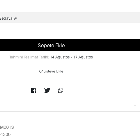
 Bedava 🎉
Sepete Ekle
Tahmini Teslimat Tarihi:
14 Ağustos - 17 Ağustos
Listeye Ekle
9M001S
01300