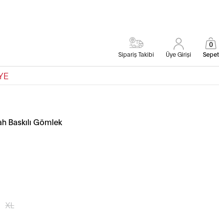
0
Sipariş Takibi
Üye Girişi
Sepet
YE
ah Baskılı Gömlek
XL