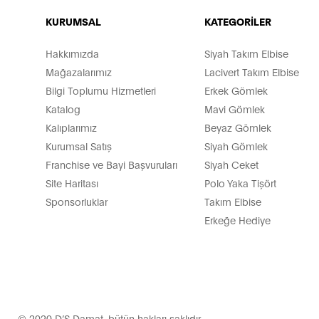
KURUMSAL
KATEGORİLER
Hakkımızda
Siyah Takım Elbise
Mağazalarımız
Lacivert Takım Elbise
Bilgi Toplumu Hizmetleri
Erkek Gömlek
Katalog
Mavi Gömlek
Kalıplarımız
Beyaz Gömlek
Kurumsal Satış
Siyah Gömlek
Franchise ve Bayi Başvuruları
Siyah Ceket
Site Haritası
Polo Yaka Tişört
Sponsorluklar
Takım Elbise
Erkeğe Hediye
© 2020 D’S Damat, bütün hakları saklıdır.