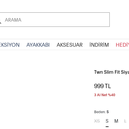
EKSİYON
AYAKKABI
AKSESUAR
İNDİRİM
HEDİ
Twn Slim Fit Siy
999
TL
3 Al Net %40
Beden:
S
XS
S
M
L