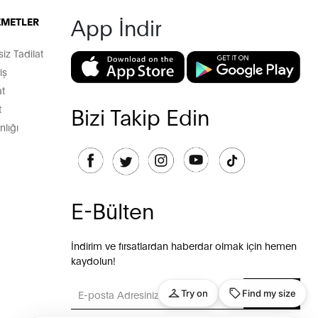
App İndir
İZMETLER
z Tadilat
iş
t
t
Bizi Takip Edin
lığı
E-Bülten
İndirim ve fırsatlardan haberdar olmak için hemen
kaydolun!
GÖNDER