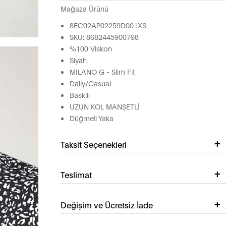
Mağaza Ürünü
8EC02AP02259D001XS
SKU: 8682445900798
%100 Viskon
Siyah
MILANO G - Slim Fit
Daily/Casual
Baskılı
UZUN KOL MANŞETLİ
Düğmeli Yaka
Taksit Seçenekleri
Teslimat
Değişim ve Ücretsiz İade