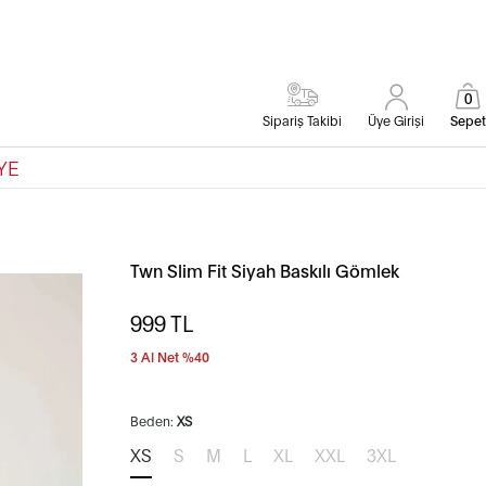
0
Sipariş Takibi
Üye Girişi
Sepet
YE
Twn Slim Fit Siyah Baskılı Gömlek
999
TL
3 Al Net %40
Beden:
XS
XS
S
M
L
XL
XXL
3XL