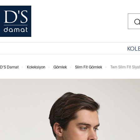
KOL
D'S Damat
Koleksiyon
Gömlek
Slim Fit Gömlek
Twn Slim Fit Siya