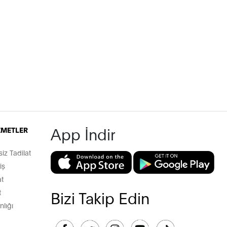
App İndir
İZMETLER
z Tadilat
iş
t
t
Bizi Takip Edin
lığı