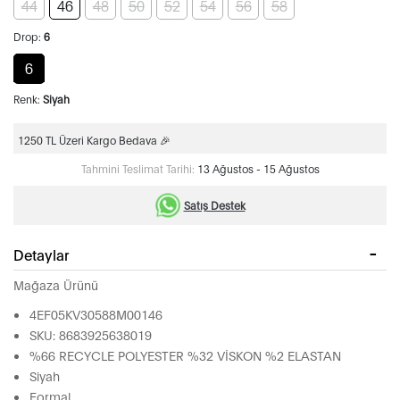
44
46
48
50
52
54
56
58
Drop:
6
6
Renk:
Siyah
1250 TL Üzeri Kargo Bedava 🎉
Tahmini Teslimat Tarihi:
13 Ağustos - 15 Ağustos
Satış Destek
Detaylar
Mağaza Ürünü
4EF05KV30588M00146
SKU: 8683925638019
%66 RECYCLE POLYESTER %32 VİSKON %2 ELASTAN
Siyah
Formal