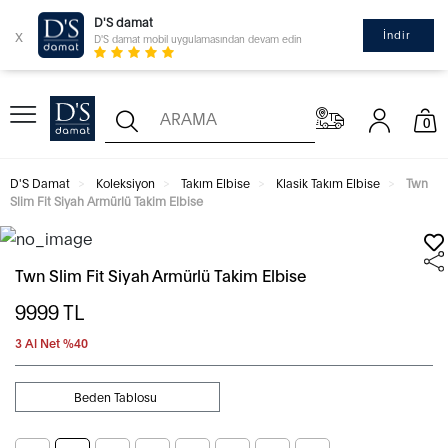
D'S damat
x
İndir
D'S damat mobil uygulamasından devam edin
0
D'S Damat
Koleksiyon
Takım Elbise
Klasik Takım Elbise
Twn
Slim Fit Siyah Armürlü Takim Elbise
Twn Slim Fit Siyah Armürlü Takim Elbise
9999
TL
3 Al Net %40
Beden Tablosu