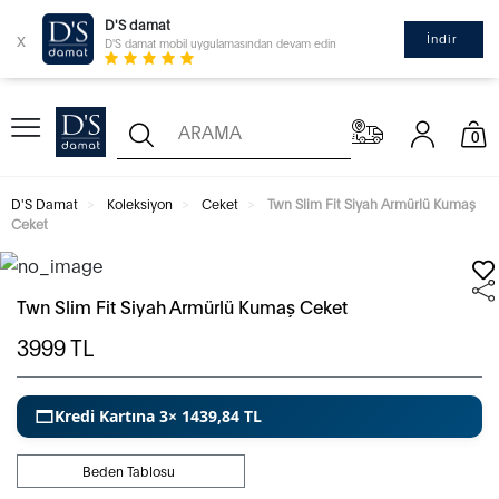
D'S damat
x
İndir
D'S damat mobil uygulamasından devam edin
0
D'S Damat
Koleksiyon
Ceket
Twn Slim Fit Siyah Armürlü Kumaş
Ceket
Twn Slim Fit Siyah Armürlü Kumaş Ceket
3999
TL
Kredi Kartına 3× 1439,84 TL
Beden Tablosu