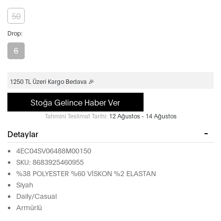
50
Drop:
6
1250 TL Üzeri Kargo Bedava 🎉
Stoğa Gelince Haber Ver
Tahmini Teslimat Tarihi:
12 Ağustos - 14 Ağustos
Detaylar
4EC04SV06488M00150
SKU: 8683925460955
%38 POLYESTER %60 VİSKON %2 ELASTAN
Siyah
Daily/Casual
Armürlü