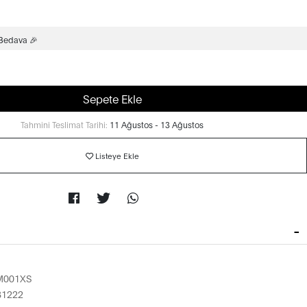
 Bedava 🎉
Sepete Ekle
Tahmini Teslimat Tarihi:
11 Ağustos - 13 Ağustos
Listeye Ekle
M001XS
81222