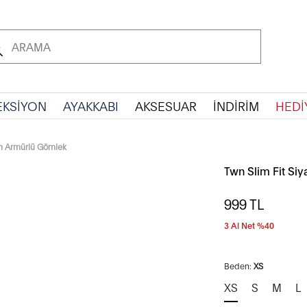
EKSİYON
AYAKKABI
AKSESUAR
İNDİRİM
HEDİ
ah Armürlü Gömlek
Twn Slim Fit Si
999
TL
3 Al Net %40
Beden:
XS
XS
S
M
L