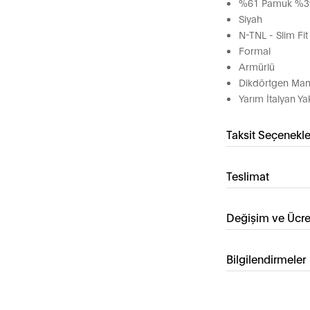
%61 Pamuk %39
Siyah
N-TNL - Slim Fit
Formal
Armürlü
Dikdörtgen Man
Yarım İtalyan Ya
Taksit Seçenekle
Teslimat
Değişim ve Ücre
Bilgilendirmeler