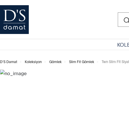
KOL
D'S Damat
Koleksiyon
Gömlek
Slim Fit Gömlek
Twn Slim Fit Siy