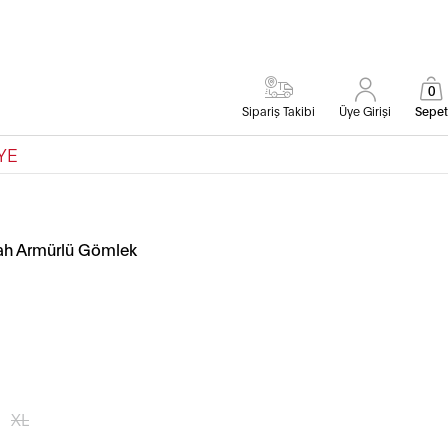
0
Sipariş Takibi
Üye Girişi
Sepet
YE
yah Armürlü Gömlek
XL