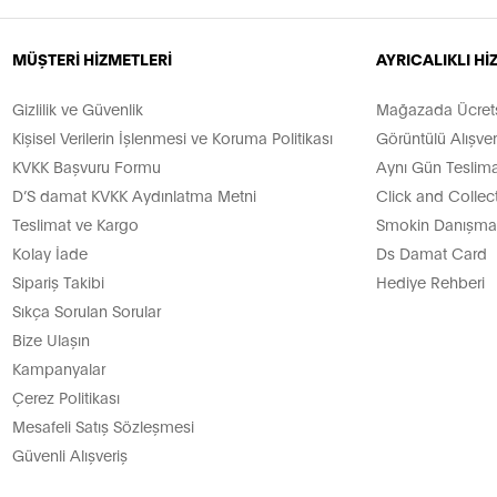
MÜŞTERİ HİZMETLERİ
AYRICALIKLI H
Gizlilik ve Güvenlik
Mağazada Ücretsi
Kişisel Verilerin İşlenmesi ve Koruma Politikası
Görüntülü Alışver
KVKK Başvuru Formu
Aynı Gün Teslima
D’S damat KVKK Aydınlatma Metni
Click and Collec
Teslimat ve Kargo
Smokin Danışman
Kolay İade
Ds Damat Card
Sipariş Takibi
Hediye Rehberi
Sıkça Sorulan Sorular
Bize Ulaşın
Kampanyalar
Çerez Politikası
Mesafeli Satış Sözleşmesi
Güvenli Alışveriş