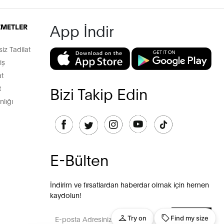
App İndir
İZMETLER
z Tadilat
iş
t
t
Bizi Takip Edin
lığı
E-Bülten
İndirim ve fırsatlardan haberdar olmak için hemen
kaydolun!
GÖNDER