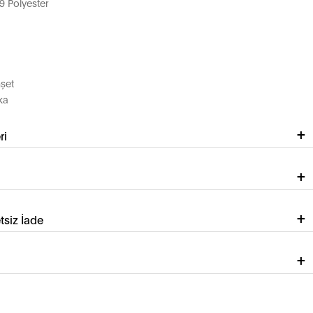
 Polyester
şet
ka
ri
tsiz İade