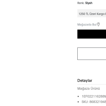
Renk:
Siyah
1250 TL Üzeri Kargo
Mağazada Bul
Detaylar
Mağaza Ürünü
1EF022116288
SKU: 86832194