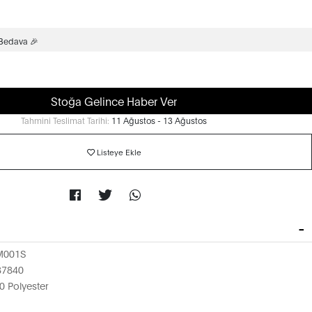
 Bedava 🎉
Stoğa Gelince Haber Ver
Tahmini Teslimat Tarihi:
11 Ağustos - 13 Ağustos
Listeye Ekle
M001S
87840
 Polyester