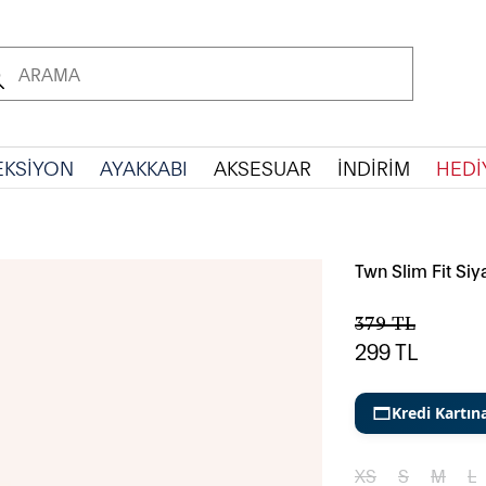
EKSİYON
AYAKKABI
AKSESUAR
İNDİRİM
HEDİ
Twn Slim Fit Si
379
TL
299
TL
Kredi Kartın
XS
S
M
L