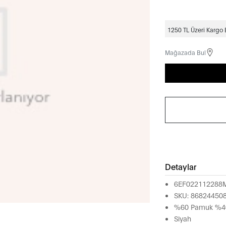
1250 TL Üzeri Kargo
Mağazada Bul
Detaylar
6EF022112288
SKU: 86824450
%60 Pamuk %40
Siyah