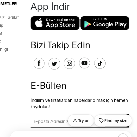
App İndir
İZMETLER
z Tadilat
iş
t
t
Bizi Takip Edin
lığı
E-Bülten
İndirim ve fırsatlardan haberdar olmak için hemen
kaydolun!
GÖNDER