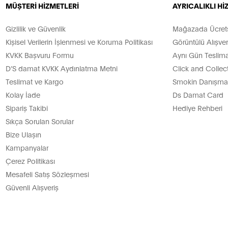
MÜŞTERİ HİZMETLERİ
AYRICALIKLI H
Gizlilik ve Güvenlik
Mağazada Ücretsi
Kişisel Verilerin İşlenmesi ve Koruma Politikası
Görüntülü Alışver
KVKK Başvuru Formu
Aynı Gün Teslima
D’S damat KVKK Aydınlatma Metni
Click and Collec
Teslimat ve Kargo
Smokin Danışman
Kolay İade
Ds Damat Card
Sipariş Takibi
Hediye Rehberi
Sıkça Sorulan Sorular
Bize Ulaşın
Kampanyalar
Çerez Politikası
Mesafeli Satış Sözleşmesi
Güvenli Alışveriş