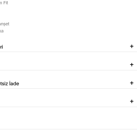
 Fit
anşet
ka
ri
tsiz İade