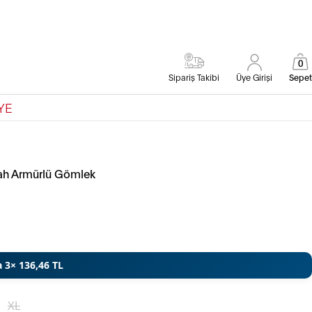
0
Sipariş Takibi
Üye Girişi
Sepet
YE
yah Armürlü Gömlek
a 3× 136,46 TL
XL