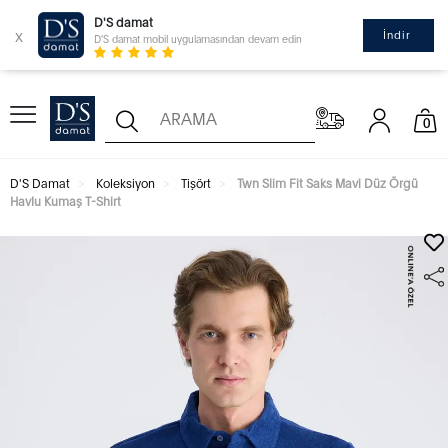
D'S damat
x
İndir
D'S damat mobil uygulamasından devam edin
0
D'S Damat
Koleksiyon
Tişört
Twn Slim Fit Saks Mavi Düz Örgü
Havlu Kumaş T-Shirt