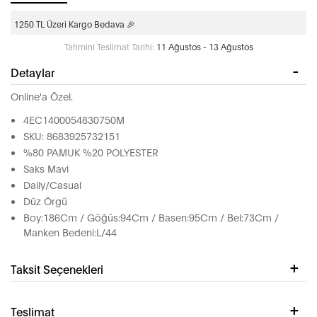
1250 TL Üzeri Kargo Bedava 🎉
Tahmini Teslimat Tarihi:
11 Ağustos - 13 Ağustos
Detaylar
Online'a Özel.
4EC1400054830750M
SKU: 8683925732151
%80 PAMUK %20 POLYESTER
Saks Mavi
Daily/Casual
Düz Örgü
Boy:186Cm / Göğüs:94Cm / Basen:95Cm / Bel:73Cm /
Manken Bedeni:L/44
Taksit Seçenekleri
Teslimat