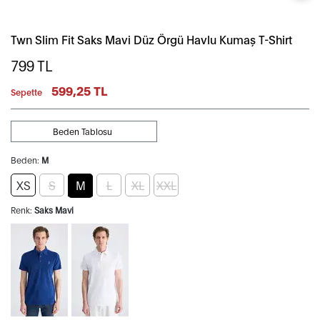
Twn Slim Fit Saks Mavi Düz Örgü Havlu Kumaş T-Shirt
799
TL
599,25 TL
Sepette
Beden Tablosu
Beden:
M
XS
S
M
L
XL
XXL
Renk:
Saks Mavi