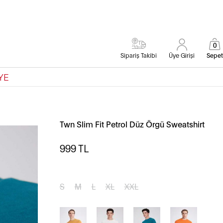
0
Sipariş Takibi
Üye Girişi
Sepet
YE
Twn Slim Fit Petrol Düz Örgü Sweatshirt
999
TL
S
M
L
XL
XXL