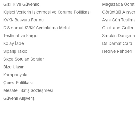
Gizlilik ve Güvenlik
Mağazada Ücretsi
Kişisel Verilerin İşlenmesi ve Koruma Politikası
Görüntülü Alışver
KVKK Başvuru Formu
Aynı Gün Teslima
D’S damat KVKK Aydınlatma Metni
Click and Collec
Teslimat ve Kargo
Smokin Danışman
Kolay İade
Ds Damat Card
Sipariş Takibi
Hediye Rehberi
Sıkça Sorulan Sorular
Bize Ulaşın
Kampanyalar
Çerez Politikası
Mesafeli Satış Sözleşmesi
Güvenli Alışveriş