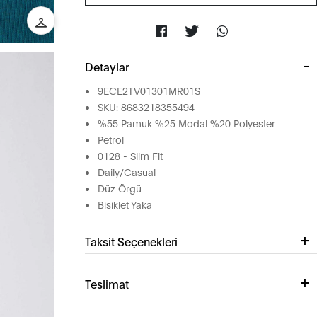
Detaylar
9ECE2TV01301MR01S
SKU: 8683218355494
%55 Pamuk %25 Modal %20 Polyester
Petrol
0128 - Slim Fit
Daily/Casual
Düz Örgü
Bisiklet Yaka
Taksit Seçenekleri
Teslimat