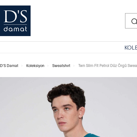
KOL
D'S Damat
Koleksiyon
Sweatshırt
Twn Slim Fit Petrol Düz Örgü Sweat