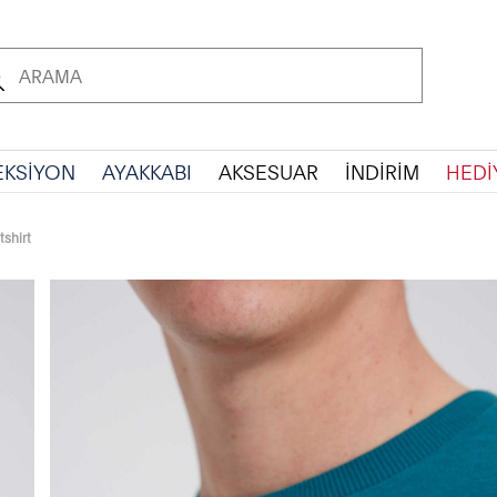
EKSİYON
AYAKKABI
AKSESUAR
İNDİRİM
HEDİ
shirt