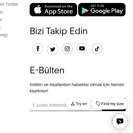
z Tadilat
iş
t
t
Bizi Takip Edin
lığı
E-Bülten
İndirim ve fırsatlardan haberdar olmak için hemen
kaydolun!
GÖNDER