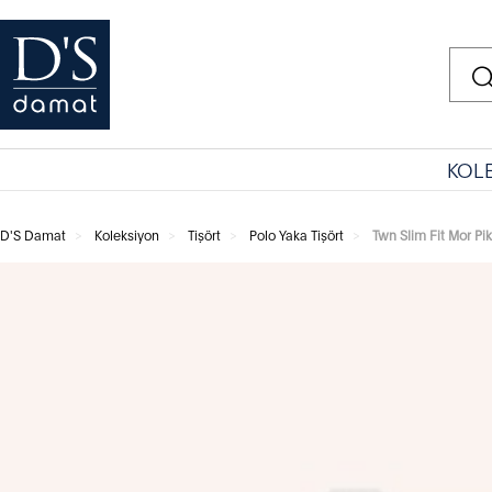
KOL
D'S Damat
Koleksiyon
Tişört
Polo Yaka Tişört
Twn Slim Fit Mor Pi