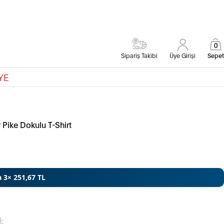
0
Sipariş Takibi
Üye Girişi
Sepet
YE
 Pike Dokulu T-Shirt
a 3× 251,67 TL
L