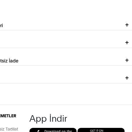
ri
tsiz İade
App İndir
İZMETLER
z Tadilat