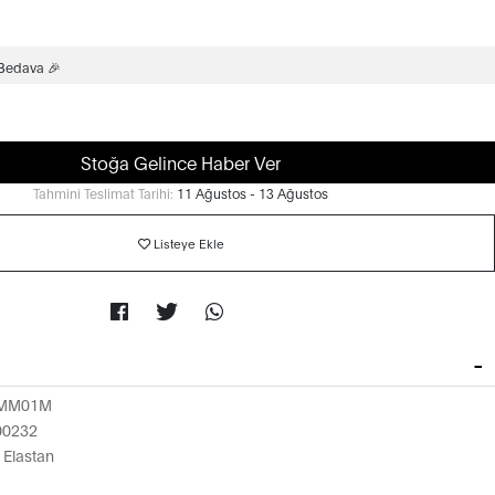
 Bedava 🎉
Stoğa Gelince Haber Ver
Tahmini Teslimat Tarihi:
11 Ağustos - 13 Ağustos
Listeye Ekle
1MM01M
00232
Elastan