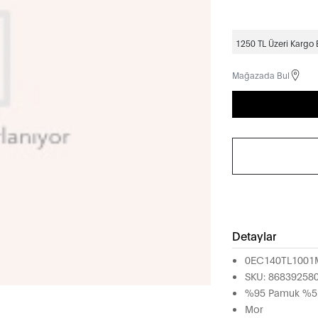
1250 TL Üzeri Kargo
Mağazada Bul
Detaylar
0EC140TL100
SKU: 86839258
%95 Pamuk %5 
Mor