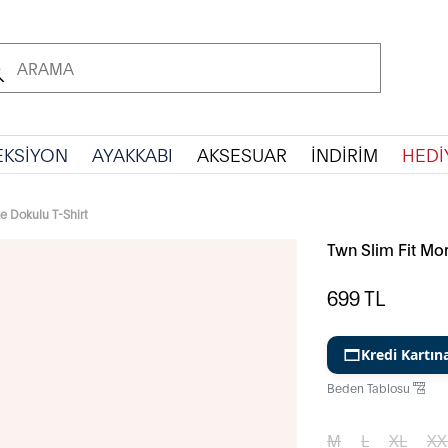
EKSİYON
AYAKKABI
AKSESUAR
İNDİRİM
HEDİ
ke Dokulu T-Shirt
Twn Slim Fit Mor
699
TL
Kredi Kartın
Beden Tablosu
M
L
XL
XX