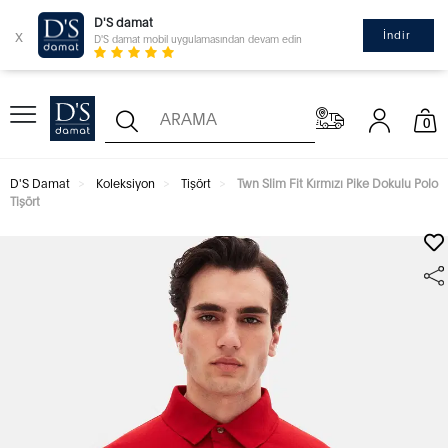
D'S damat
x
İndir
D'S damat mobil uygulamasından devam edin
0
D'S Damat
Koleksiyon
Tişört
Twn Slim Fit Kırmızı Pike Dokulu Polo
Tişört