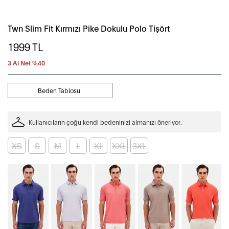
Twn Slim Fit Kırmızı Pike Dokulu Polo Tişört
1999
TL
3 Al Net %40
Beden Tablosu
Kullanıcıların çoğu kendi bedeninizi almanızı öneriyor.
XS
S
M
L
XL
XXL
3XL