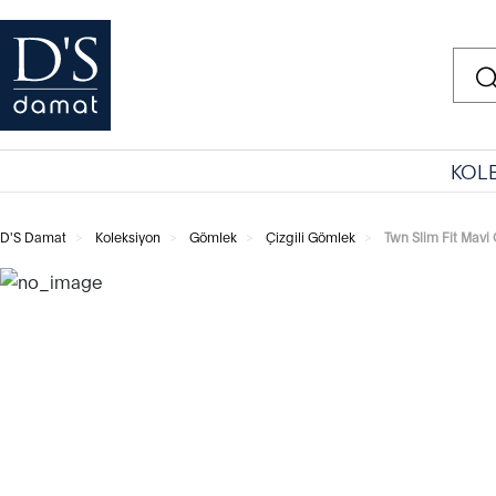
KOL
D'S Damat
Koleksiyon
Gömlek
Çizgili Gömlek
Twn Slim Fit Mavi 