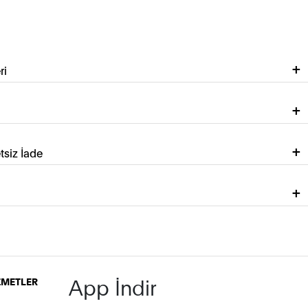
ri
tsiz İade
App İndir
İZMETLER