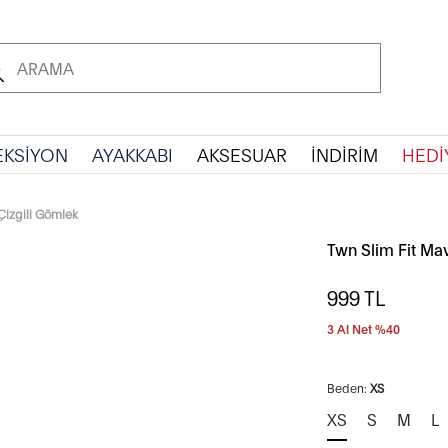
EKSİYON
AYAKKABI
AKSESUAR
İNDİRİM
HEDİ
Çizgili Gömlek
Twn Slim Fit Mav
999
TL
3 Al Net %40
Beden:
XS
XS
S
M
L