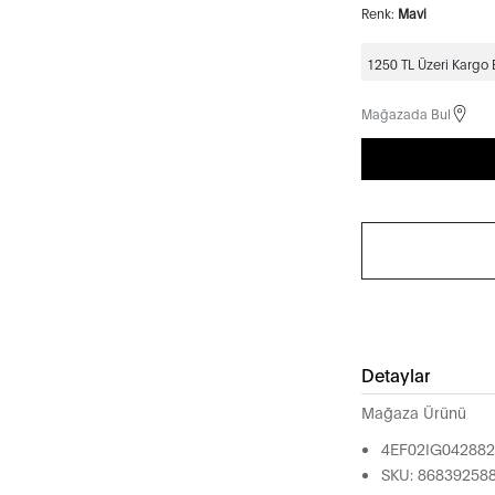
Renk:
Mavi
1250 TL Üzeri Kargo
Mağazada Bul
Detaylar
Mağaza Ürünü
4EF02IG04288
SKU: 86839258