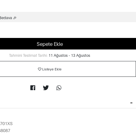
 Bedava 🎉
Sepete Ekle
Tahmini Teslimat Tarihi:
11 Ağustos - 13 Ağustos
Listeye Ekle
2701XS
88087