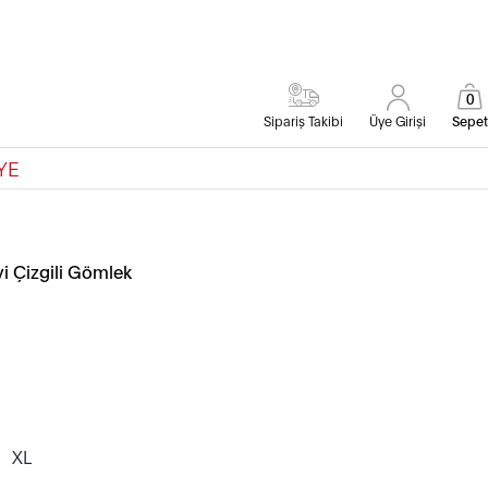
0
Sipariş Takibi
Üye Girişi
Sepet
YE
i Çizgili Gömlek
XL