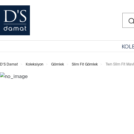
KOL
D'S Damat
Koleksiyon
Gömlek
Slim Fit Gömlek
Twn Slim Fit Mav