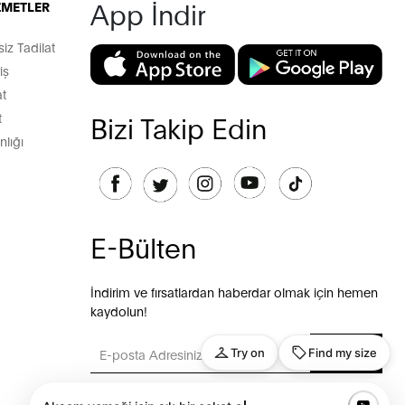
App İndir
İZMETLER
z Tadilat
iş
t
t
Bizi Takip Edin
lığı
E-Bülten
İndirim ve fırsatlardan haberdar olmak için hemen
kaydolun!
GÖNDER