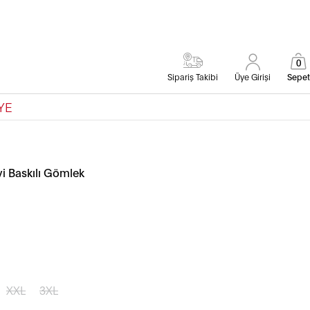
0
Sipariş Takibi
Üye Girişi
Sepet
YE
vi Baskılı Gömlek
XXL
3XL