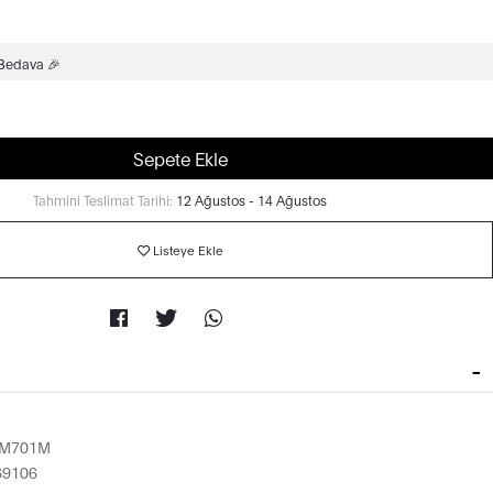
 Bedava 🎉
Sepete Ekle
Tahmini Teslimat Tarihi:
12 Ağustos - 14 Ağustos
Listeye Ekle
3M701M
69106