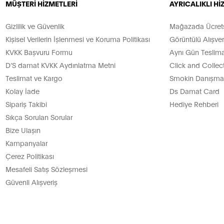
MÜŞTERİ HİZMETLERİ
AYRICALIKLI H
Gizlilik ve Güvenlik
Mağazada Ücretsi
Kişisel Verilerin İşlenmesi ve Koruma Politikası
Görüntülü Alışver
KVKK Başvuru Formu
Aynı Gün Teslima
D’S damat KVKK Aydınlatma Metni
Click and Collec
Teslimat ve Kargo
Smokin Danışman
Kolay İade
Ds Damat Card
Sipariş Takibi
Hediye Rehberi
Sıkça Sorulan Sorular
Bize Ulaşın
Kampanyalar
Çerez Politikası
Mesafeli Satış Sözleşmesi
Güvenli Alışveriş