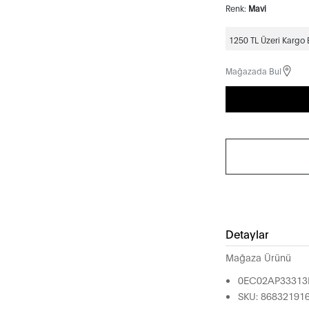
Renk:
Mavi
1250 TL Üzeri Kargo
Mağazada Bul
Detaylar
Mağaza Ürünü
0EC02AP3331
SKU: 86832191