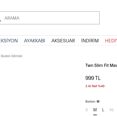
EKSİYON
AYAKKABI
AKSESUAR
İNDİRİM
HEDİ
i Baskılı Gömlek
Twn Slim Fit Ma
999
TL
3 Al Net %40
Beden:
M
S
M
L
XL