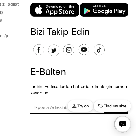
z Tadilat
iş
t
t
Bizi Takip Edin
lığı
E-Bülten
İndirim ve fırsatlardan haberdar olmak için hemen
kaydolun!
GÖNDER