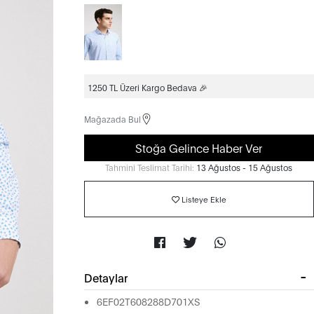
1250 TL Üzeri Kargo Bedava 🎉
Mağazada Bul
Stoğa Gelince Haber Ver
Tahmini Teslimat Tarihi:
13 Ağustos - 15 Ağustos
Listeye Ekle
Detaylar
6EF02T608288D701XS