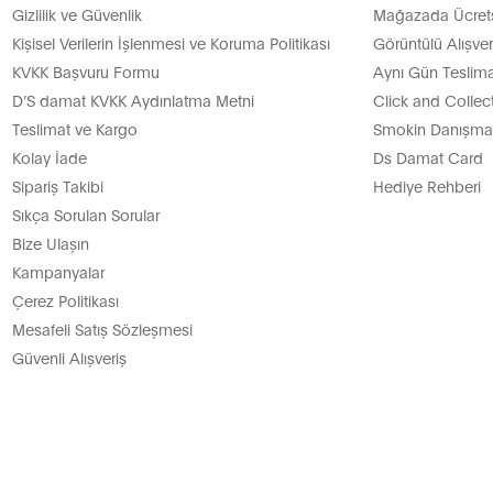
Gizlilik ve Güvenlik
Mağazada Ücretsi
Kişisel Verilerin İşlenmesi ve Koruma Politikası
Görüntülü Alışver
KVKK Başvuru Formu
Aynı Gün Teslima
D’S damat KVKK Aydınlatma Metni
Click and Collec
Teslimat ve Kargo
Smokin Danışman
Kolay İade
Ds Damat Card
Sipariş Takibi
Hediye Rehberi
Sıkça Sorulan Sorular
Bize Ulaşın
Kampanyalar
Çerez Politikası
Mesafeli Satış Sözleşmesi
Güvenli Alışveriş