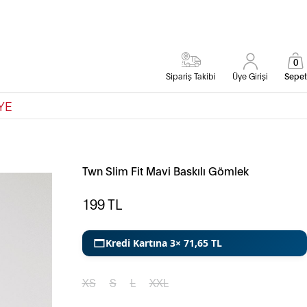
0
Sipariş Takibi
Üye Girişi
Sepet
YE
Twn Slim Fit Mavi Baskılı Gömlek
199
TL
Kredi Kartına 3× 71,65 TL
XS
S
L
XXL