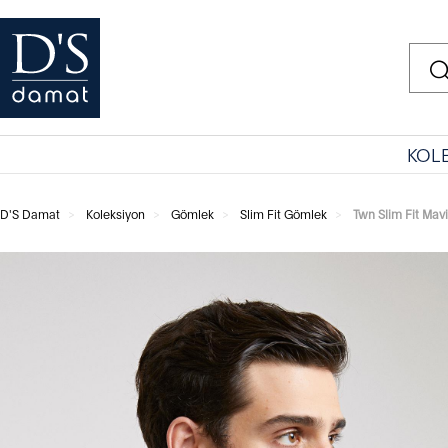
KOL
D'S Damat
Koleksiyon
Gömlek
Slim Fit Gömlek
Twn Slim Fit Mav