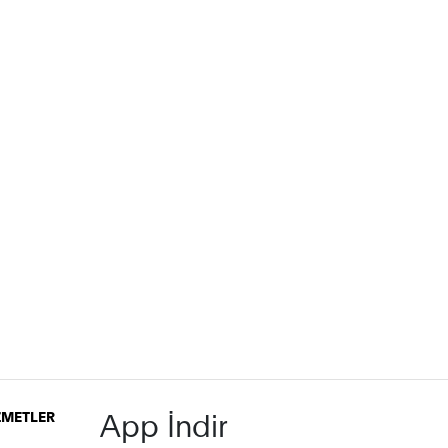
App İndir
İZMETLER