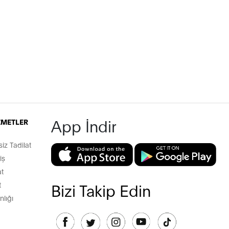
App İndir
İZMETLER
z Tadilat
iş
t
t
Bizi Takip Edin
lığı