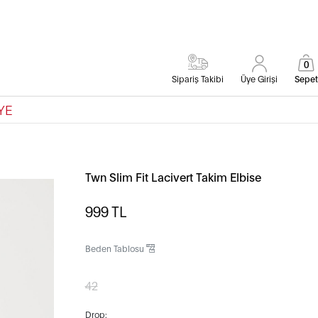
0
Sipariş Takibi
Üye Girişi
Sepet
YE
Twn Slim Fit Lacivert Takim Elbise
999
TL
Beden Tablosu
42
Drop: