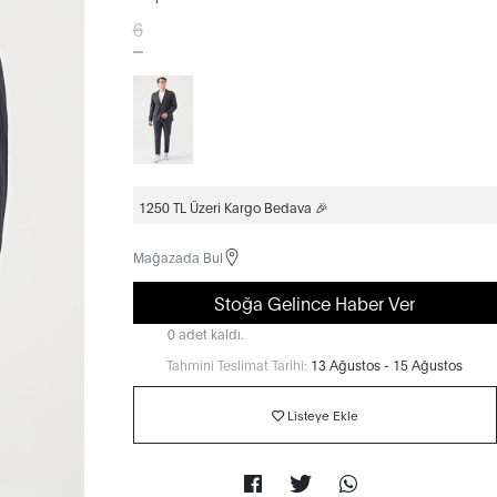
6
1250 TL Üzeri Kargo Bedava 🎉
Mağazada Bul
Stoğa Gelince Haber Ver
0 adet kaldı.
Tahmini Teslimat Tarihi:
13 Ağustos - 15 Ağustos
Listeye Ekle