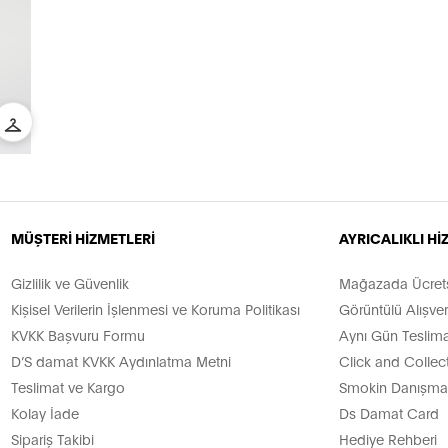
MÜŞTERİ HİZMETLERİ
AYRICALIKLI H
Gizlilik ve Güvenlik
Mağazada Ücretsi
Kişisel Verilerin İşlenmesi ve Koruma Politikası
Görüntülü Alışver
KVKK Başvuru Formu
Aynı Gün Teslima
D’S damat KVKK Aydınlatma Metni
Click and Collec
Teslimat ve Kargo
Smokin Danışman
Kolay İade
Ds Damat Card
Sipariş Takibi
Hediye Rehberi