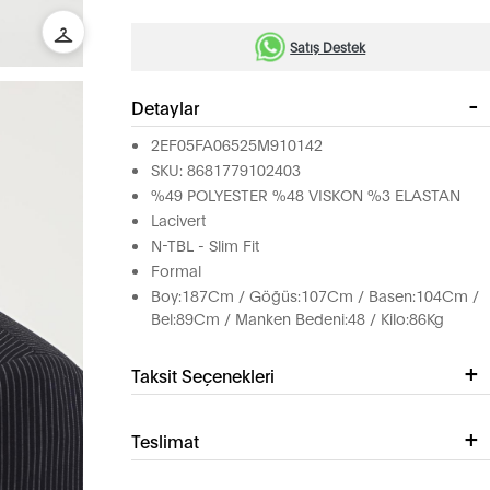
Satış Destek
Detaylar
2EF05FA06525M910142
SKU: 8681779102403
%49 POLYESTER %48 VISKON %3 ELASTAN
Lacivert
N-TBL - Slim Fit
Formal
Boy:187Cm / Göğüs:107Cm / Basen:104Cm /
Bel:89Cm / Manken Bedeni:48 / Kilo:86Kg
Taksit Seçenekleri
Teslimat