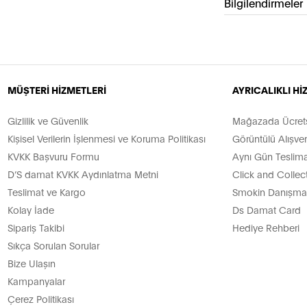
Bilgilendirmeler
MÜŞTERİ HİZMETLERİ
AYRICALIKLI H
Gizlilik ve Güvenlik
Mağazada Ücretsi
Kişisel Verilerin İşlenmesi ve Koruma Politikası
Görüntülü Alışver
KVKK Başvuru Formu
Aynı Gün Teslima
D’S damat KVKK Aydınlatma Metni
Click and Collec
Teslimat ve Kargo
Smokin Danışman
Kolay İade
Ds Damat Card
Sipariş Takibi
Hediye Rehberi
Sıkça Sorulan Sorular
Bize Ulaşın
Kampanyalar
Çerez Politikası