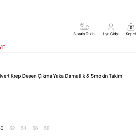
0
Sipariş Takibi
Üye Girişi
Sepet
YE
civert Krep Desen Çıkma Yaka Damatlık & Smokin Takim
50
52
54
56
58