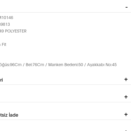
M10146
89813
49 POLYESTER
 Fit
ğüs:96Cm / Bel:76Cm / Manken Bedeni:50 / Ayakkabı No:45
ri
tsiz İade