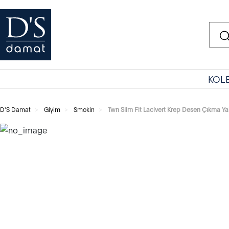
KOL
D'S Damat
Giyim
Smokin
Twn Slim Fit Lacivert Krep Desen Çıkma Y