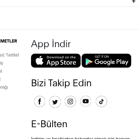
App İndir
İZMETLER
z Tadilat
iş
t
t
Bizi Takip Edin
lığı
E-Bülten
İndirim ve fırsatlardan haberdar olmak için hemen