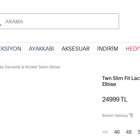
EKSİYON
AYAKKABI
AKSESUAR
İNDİRİM
HEDİ
aka Damatlık & Smokin Takim Elbise
Twn Slim Fit La
Elbise
24999
TL
Beden Tablosu
44
46
48