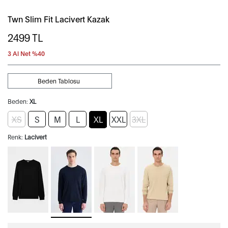
Twn Slim Fit Lacivert Kazak
2499
TL
3 Al Net %40
Beden Tablosu
Beden:
XL
XS
S
M
L
XL
XXL
3XL
Renk:
Lacivert