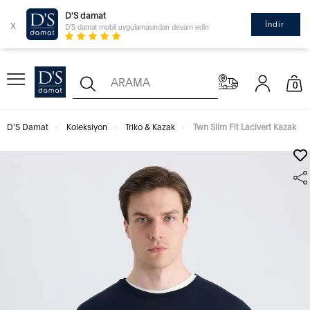
D'S damat
x
İndir
D'S damat mobil uygulamasından devam edin
0
D'S Damat
Koleksiyon
Triko & Kazak
Twn Slim Fit Lacivert Kazak