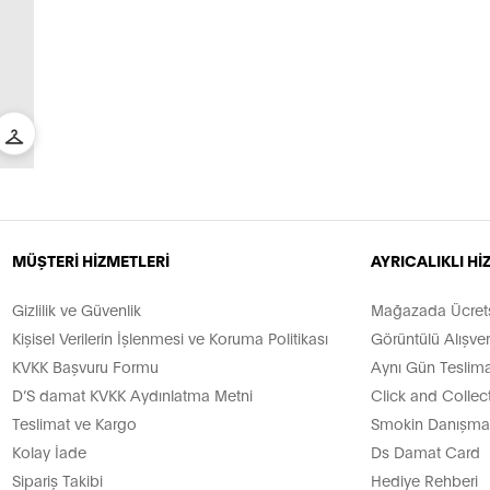
MÜŞTERİ HİZMETLERİ
AYRICALIKLI H
Gizlilik ve Güvenlik
Mağazada Ücretsi
Kişisel Verilerin İşlenmesi ve Koruma Politikası
Görüntülü Alışver
KVKK Başvuru Formu
Aynı Gün Teslima
D’S damat KVKK Aydınlatma Metni
Click and Collec
Teslimat ve Kargo
Smokin Danışman
Kolay İade
Ds Damat Card
Sipariş Takibi
Hediye Rehberi