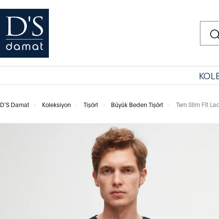
KOL
D'S Damat
Koleksiyon
Tişört
Büyük Beden Tişört
Twn Slim Fit La