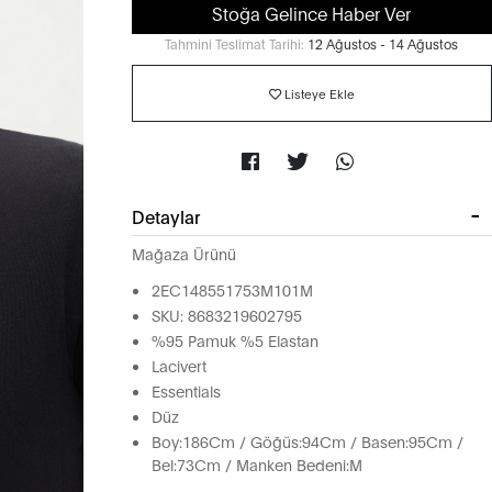
Stoğa Gelince Haber Ver
Tahmini Teslimat Tarihi:
12 Ağustos - 14 Ağustos
Listeye Ekle
Detaylar
Mağaza Ürünü
2EC148551753M101M
SKU: 8683219602795
%95 Pamuk %5 Elastan
Lacivert
Essentials
Düz
Boy:186Cm / Göğüs:94Cm / Basen:95Cm /
Bel:73Cm / Manken Bedeni:M