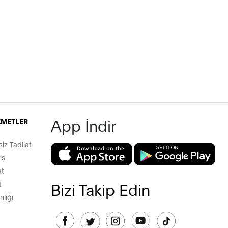
App İndir
İZMETLER
z Tadilat
iş
t
t
Bizi Takip Edin
lığı