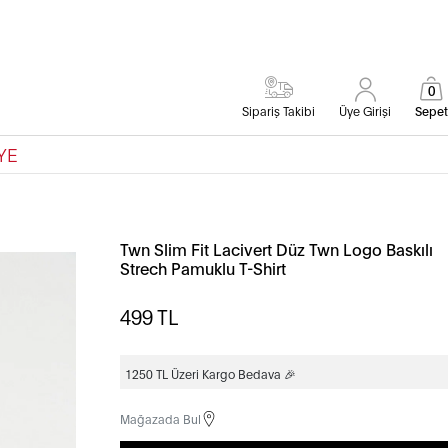
0
Sipariş Takibi
Üye Girişi
Sepet
YE
Twn Slim Fit Lacivert Düz Twn Logo Baskılı
Strech Pamuklu T-Shirt
499
TL
1250 TL Üzeri Kargo Bedava 🎉
Mağazada Bul