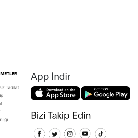
App İndir
İZMETLER
z Tadilat
iş
t
t
Bizi Takip Edin
lığı