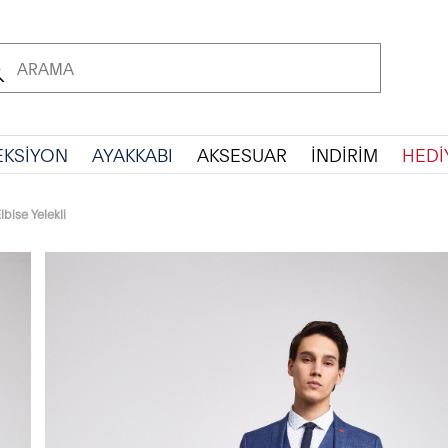
EKSİYON
AYAKKABI
AKSESUAR
İNDİRİM
HEDİ
lbise Yelekli