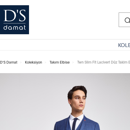
KOL
D'S Damat
Koleksiyon
Takım Elbise
Twn Slim Fit Lacivert Düz Takim E