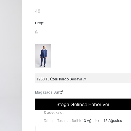
48
Drop:
6
1250 TL Üzeri Kargo Bedava 🎉
Mağazada Bul
Stoğa Gelince Haber Ver
0 adet kaldı.
Tahmini Teslimat Tarihi:
13 Ağustos - 15 Ağustos