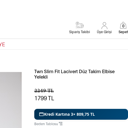
0
Sipariş Takibi
Üye Girişi
Sepet
YE
Twn Slim Fit Lacivert Düz Takim Elbise
Yelekli
2249
TL
1799
TL
Kredi Kartına 3× 809,75 TL
Beden Tablosu