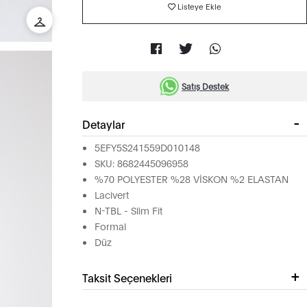
Listeye Ekle
Satış Destek
Detaylar
5EFY5S241559D010148
SKU: 8682445096958
%70 POLYESTER %28 VİSKON %2 ELASTAN
Lacivert
N-TBL - Slim Fit
Formal
Düz
Taksit Seçenekleri