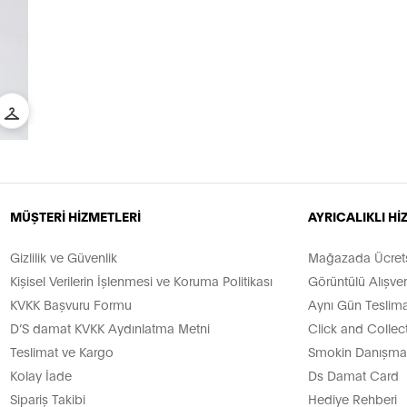
MÜŞTERİ HİZMETLERİ
AYRICALIKLI H
Gizlilik ve Güvenlik
Mağazada Ücretsi
Kişisel Verilerin İşlenmesi ve Koruma Politikası
Görüntülü Alışver
KVKK Başvuru Formu
Aynı Gün Teslima
D’S damat KVKK Aydınlatma Metni
Click and Collec
Teslimat ve Kargo
Smokin Danışman
Kolay İade
Ds Damat Card
Sipariş Takibi
Hediye Rehberi