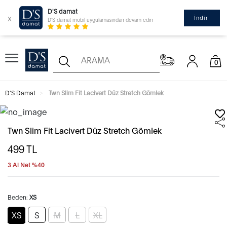
D'S damat
x
İndir
D'S damat mobil uygulamasından devam edin
0
D'S Damat
Twn Slim Fit Lacivert Düz Stretch Gömlek
Twn Slim Fit Lacivert Düz Stretch Gömlek
499
TL
3 Al Net %40
Beden:
XS
XS
S
M
L
XL