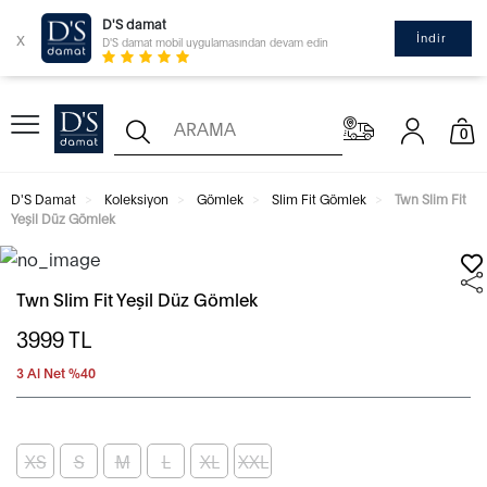
D'S damat
x
İndir
D'S damat mobil uygulamasından devam edin
0
D'S Damat
Koleksiyon
Gömlek
Slim Fit Gömlek
Twn Slim Fit
Yeşil Düz Gömlek
Twn Slim Fit Yeşil Düz Gömlek
3999
TL
3 Al Net %40
XS
S
M
L
XL
XXL