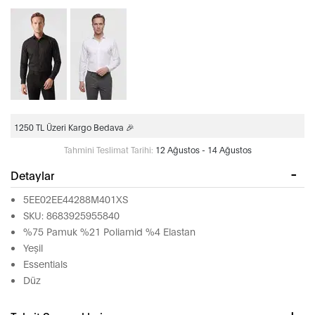
1250 TL Üzeri Kargo Bedava 🎉
Tahmini Teslimat Tarihi:
12 Ağustos - 14 Ağustos
Detaylar
5EE02EE44288M401XS
SKU: 8683925955840
%75 Pamuk %21 Poliamid %4 Elastan
Yeşil
Essentials
Düz