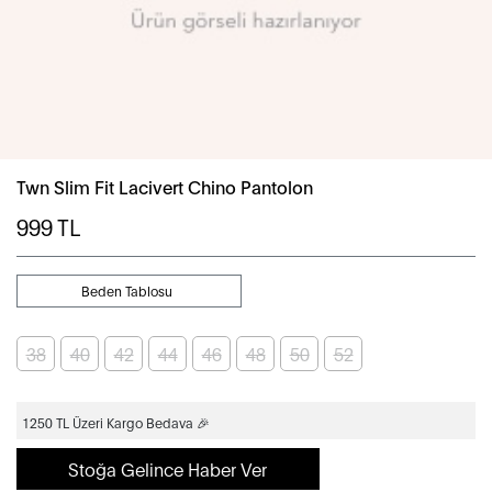
Twn Slim Fit Lacivert Chino Pantolon
999
TL
Beden Tablosu
38
40
42
44
46
48
50
52
1250 TL Üzeri Kargo Bedava 🎉
Stoğa Gelince Haber Ver