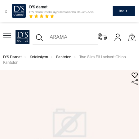
D'S damat
x
İndir
D'S damat mobil uygulamasından devam edin
0
D'S Damat
Koleksiyon
Pantolon
Twn Slim Fit Lacivert Chino
Pantolon