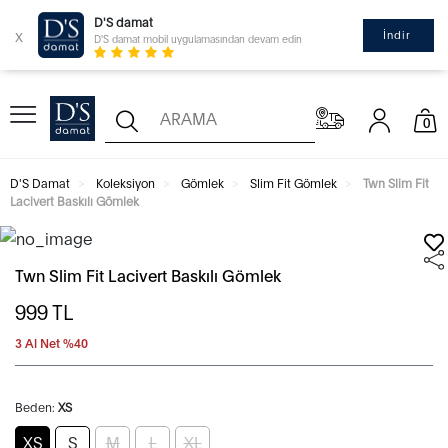
D'S damat
x
İndir
D'S damat mobil uygulamasından devam edin
0
D'S Damat
Koleksiyon
Gömlek
Slim Fit Gömlek
Twn Slim Fit
Lacivert Baskılı Gömlek
Twn Slim Fit Lacivert Baskılı Gömlek
999
TL
3 Al Net %40
Beden:
XS
XS
S
M
L
XL