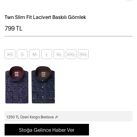
Twn Slim Fit Lacivert Baskılı Gömlek
799
TL
XS
S
M
L
XL
XXL
3XL
1250 TL Üzeri Kargo Bedava 🎉
Stoğa Gelince Haber Ver