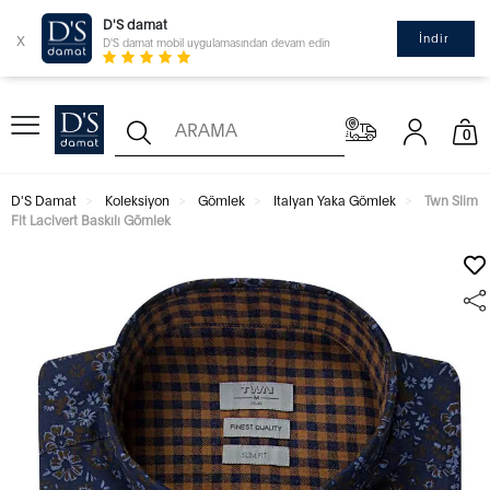
D'S damat
x
İndir
D'S damat mobil uygulamasından devam edin
0
D'S Damat
Koleksiyon
Gömlek
Italyan Yaka Gömlek
Twn Slim
Fit Lacivert Baskılı Gömlek