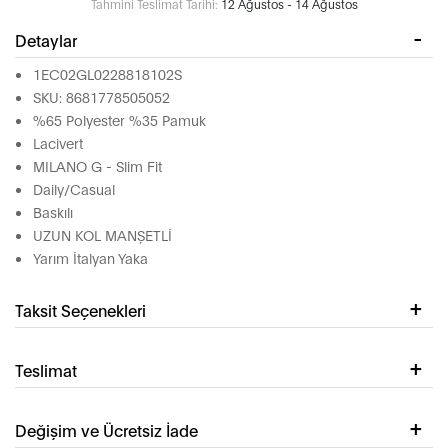
Tahmini Teslimat Tarihi:
12 Ağustos - 14 Ağustos
Detaylar
1EC02GL0228818102S
SKU: 8681778505052
%65 Polyester %35 Pamuk
Lacivert
MILANO G - Slim Fit
Daily/Casual
Baskılı
UZUN KOL MANŞETLİ
Yarım İtalyan Yaka
Taksit Seçenekleri
Teslimat
Değişim ve Ücretsiz İade