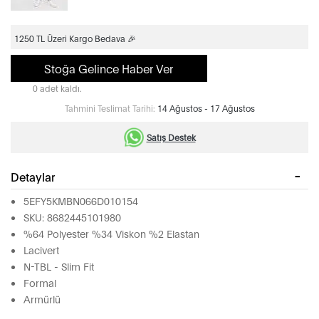
1250 TL Üzeri Kargo Bedava 🎉
Stoğa Gelince Haber Ver
0 adet kaldı.
Tahmini Teslimat Tarihi:
14 Ağustos - 17 Ağustos
Satış Destek
Detaylar
5EFY5KMBN066D010154
SKU: 8682445101980
%64 Polyester %34 Viskon %2 Elastan
Lacivert
N-TBL - Slim Fit
Formal
Armürlü