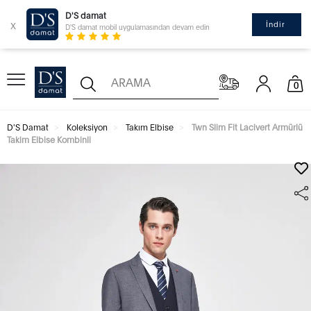
D'S damat
x
İndir
D'S damat mobil uygulamasından devam edin
0
D'S Damat
Koleksiyon
Takım Elbise
Twn Slim Fit Lacivert Armürlü
Takim Elbise Kombinli