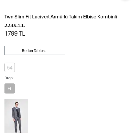
Twn Slim Fit Lacivert Armürlü Takim Elbise Kombinli
2249
TL
1799
TL
Beden Tablosu
54
Drop:
6