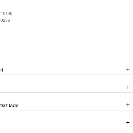
Y10148
90279
ri
tsiz İade