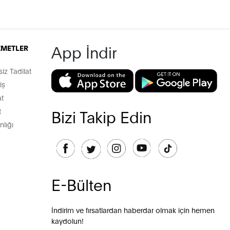
App İndir
İZMETLER
z Tadilat
iş
t
t
Bizi Takip Edin
lığı
E-Bülten
İndirim ve fırsatlardan haberdar olmak için hemen
kaydolun!