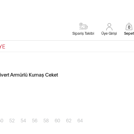
0
Sipariş Takibi
Üye Girişi
Sepet
YE
civert Armürlü Kumaş Ceket
50
52
54
56
58
60
62
64