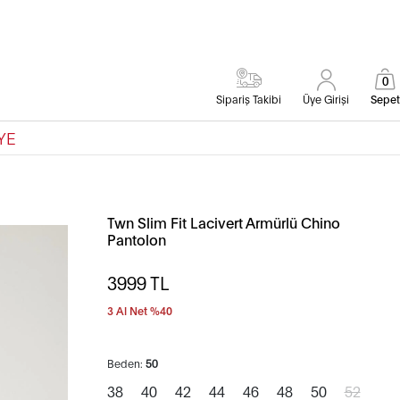
0
Sipariş Takibi
Üye Girişi
Sepet
YE
Twn Slim Fit Lacivert Armürlü Chino
Pantolon
3999
TL
3 Al Net %40
Beden:
50
38
40
42
44
46
48
50
52