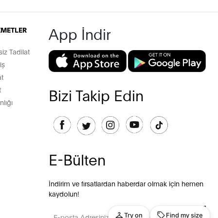
App İndir
İZMETLER
z Tadilat
iş
t
t
Bizi Takip Edin
lığı
E-Bülten
İndirim ve fırsatlardan haberdar olmak için hemen
kaydolun!
GÖNDER