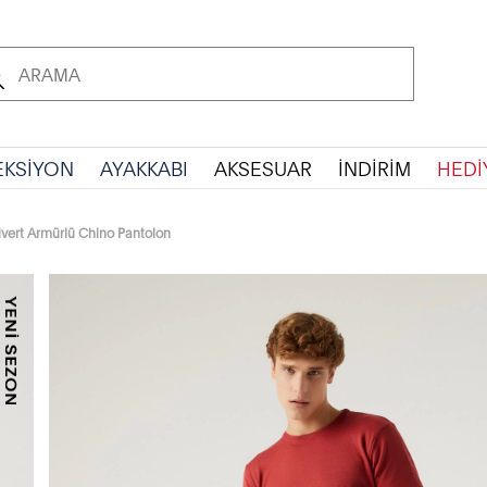
EKSİYON
AYAKKABI
AKSESUAR
İNDİRİM
HEDİ
ivert Armürlü Chino Pantolon