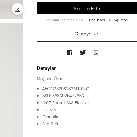
Sepete Ekle
Tahmini Teslimat Tarihi:
13 Ağustos - 15 Ağustos
Listeye Ekle
Detaylar
Mağaza Ürünü
4ECC3S208232M10150
SKU: 8683925477663
%97 Pamuk %3 Elastan
Lacivert
Essentials
Armürlü