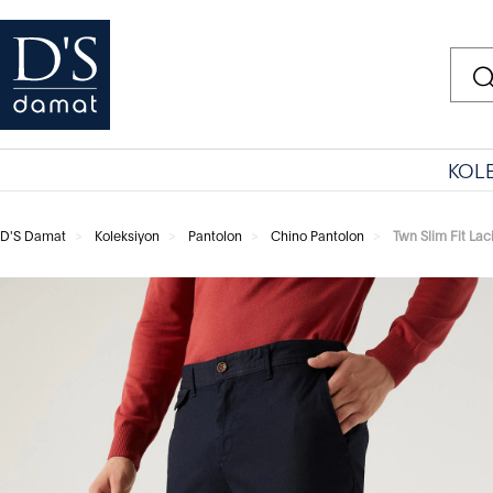
KOL
D'S Damat
Koleksiyon
Pantolon
Chino Pantolon
Twn Slim Fit Lac