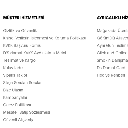
MÜŞTERİ HİZMETLERİ
AYRICALIKLI H
Gizlilik ve Güvenlik
Mağazada Ücretsi
Kişisel Verilerin İşlenmesi ve Koruma Politikası
Görüntülü Alışver
KVKK Başvuru Formu
Aynı Gün Teslima
D’S damat KVKK Aydınlatma Metni
Click and Collec
Teslimat ve Kargo
Smokin Danışman
Kolay İade
Ds Damat Card
Sipariş Takibi
Hediye Rehberi
Sıkça Sorulan Sorular
Bize Ulaşın
Kampanyalar
Çerez Politikası
Mesafeli Satış Sözleşmesi
Güvenli Alışveriş