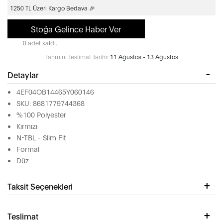
1250 TL Üzeri Kargo Bedava 🎉
Stoğa Gelince Haber Ver
0 adet kaldı.
Tahmini Teslimat Tarihi:
11 Ağustos - 13 Ağustos
Detaylar
4EF04OB14465Y060146
SKU: 8681779744368
%100 Polyester
Kırmızı
N-TBL - Slim Fit
Formal
Düz
Taksit Seçenekleri
Teslimat