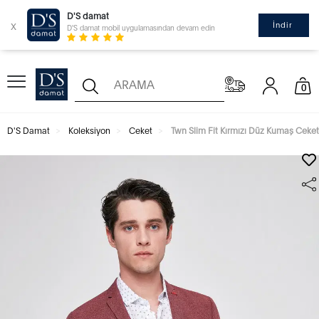
D'S damat
x
İndir
D'S damat mobil uygulamasından devam edin
0
D'S Damat
Koleksiyon
Ceket
Twn Slim Fit Kırmızı Düz Kumaş Ceket