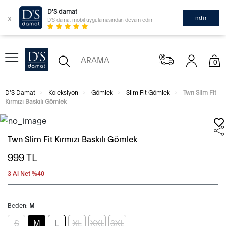
D'S damat
x
İndir
D'S damat mobil uygulamasından devam edin
0
D'S Damat
Koleksiyon
Gömlek
Slim Fit Gömlek
Twn Slim Fit
Kırmızı Baskılı Gömlek
Twn Slim Fit Kırmızı Baskılı Gömlek
999
TL
3 Al Net %40
Beden:
M
S
M
L
XL
XXL
3XL